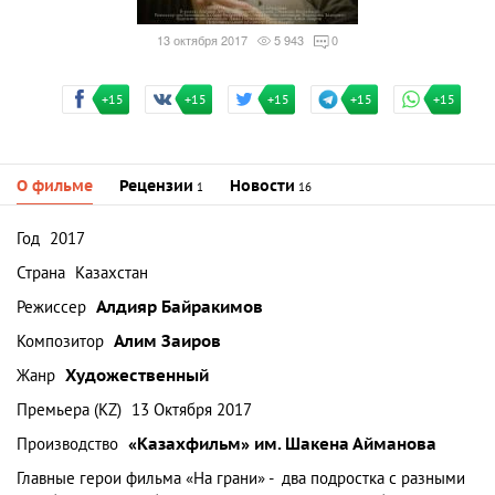
13 октября 2017
5 943
0
+15
+15
+15
+15
+15
О фильме
Рецензии
Новости
1
16
Год
2017
Страна
Казахстан
Режиссер
Алдияр Байракимов
Композитор
Алим Заиров
Жанр
Художественный
Премьера (KZ)
13 Октября 2017
Производство
«Казахфильм» им. Шакена Айманова
Главные герои фильма «На грани» - два подростка с разными