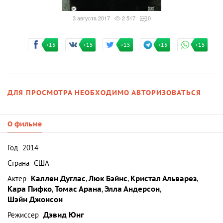
3 августа 2017
2 517
0
+15
+15
+15
+15
+15
ДЛЯ ПРОСМОТРА НЕОБХОДИМО АВТОРИЗОВАТЬСЯ
О фильме
Год
2014
Страна
США
Актер
Каллен Дуглас
,
Люк Бэйнс
,
Кристал Альварез
,
Кара Пифко
,
Томас Арана
,
Элла Андерсон
,
Шэйн Джонсон
Режиссер
Дэвид Юнг