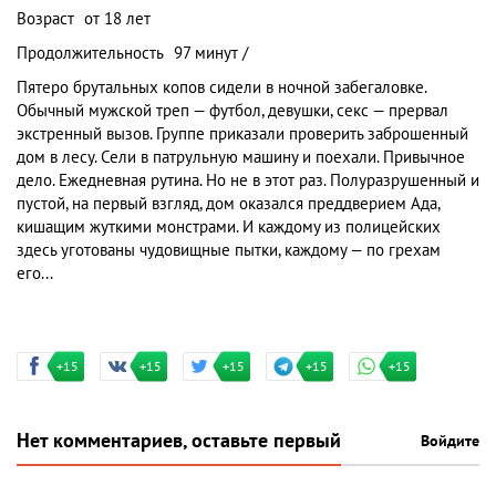
Возраст
от 18 лет
Продолжительность
97 минут /
Пятеро брутальных копов сидели в ночной забегаловке.
Обычный мужской треп — футбол, девушки, секс — прервал
экстренный вызов. Группе приказали проверить заброшенный
дом в лесу. Сели в патрульную машину и поехали. Привычное
дело. Ежедневная рутина. Но не в этот раз. Полуразрушенный и
пустой, на первый взгляд, дом оказался преддверием Ада,
кишащим жуткими монстрами. И каждому из полицейских
здесь уготованы чудовищные пытки, каждому — по грехам
его...
+15
+15
+15
+15
+15
Нет комментариев, оставьте первый
Войдите