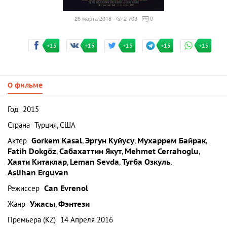
26 марта 2018
2 703
0
+15
+15
+15
+15
+15
О фильме
Год
2015
Страна
Турция, США
Актер
Gorkem Kasal
,
Эргун Куйусу
,
Мухаррем Байрак
,
Fatih Dokgöz
,
Сабахаттин Якут
,
Mehmet Cerrahoglu
,
Хаяти Китаклар
,
Leman Sevda
,
Тугба Озкуль
,
Aslihan Erguvan
Режиссер
Can Evrenol
Жанр
Ужасы
,
Фэнтези
Премьера (KZ)
14 Апреля 2016