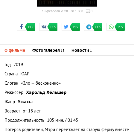
19 февраля 2020
1 803
0
+15
+15
+15
+15
+15
О фильме
Фотогалерея
Новости
13
1
Год
2019
Страна
ЮАР
Слоган
«Зло — бесконечно»
Режиссер
Харольд Хёльшер
Жанр
Ужасы
Возраст
от 18 лет
Продолжительность
105 мин. / 01:45
Потеряв родителей, Мэри переезжает на старую ферму вместе