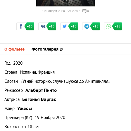
19 ноября 2020
2 867
0
+15
+15
+15
+15
+15
О фильме
Фотогалерея
15
Год
2020
Страна
Испания, Франция
Слоган
«Узнай историю, случившуюся до Амитивилля»
Режиссер
Альберт Пинто
Актриса
Бегонья Варгас
Жанр
Ужасы
Премьера (KZ)
19 Ноября 2020
Возраст
от 18 лет