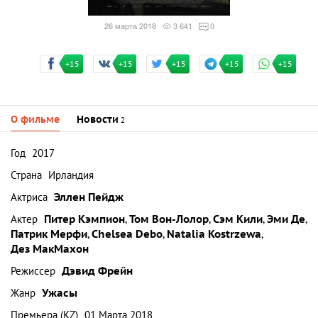
26 марта 2018
3 641
0
+15
+15
+15
+15
+15
О фильме
Новости
2
Год
2017
Страна
Ирландия
Актриса
Эллен Пейдж
Актер
Питер Кэмпион
,
Том Вон-Лолор
,
Сэм Кили
,
Эми Де
,
Патрик Мерфи
,
Chelsea Debo
,
Natalia Kostrzewa
,
Дез МакМахон
Режиссер
Дэвид Фрейн
Жанр
Ужасы
Премьера (KZ)
01 Марта 2018