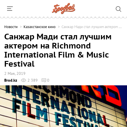
Новости
Казахстанское кино
Санжар Мади стал лучшим актером на Richmond International Film & Music Festival
Санжар Мади стал лучшим
актером на Richmond
International Film & Music
Festival
2 Мая, 2019
Brod.kz
2 389
0