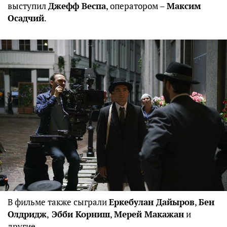
выступил
Джефф Веспа
, оператором –
Максим
Осадчий
.
В фильме также сыграли
Еркебулан Дайыров
,
Бен
Олдридж
,
Эбби Корниш
,
Мерей Макажан
и
другие.