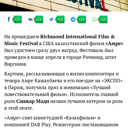
+15
+15
+15
+15
+15
На прошедшем
Richmond International Film &
Music Festival
в США казахстанский фильм
«Амре»
был удостоен сразу двух наград. Фестиваль был
проведен в конце апреля в городе Ричмонд, штат
Виргиния.
Картина, рассказывающая о жизни композитора и
тенора Амре Кашаубаева и его поездке на «ЭКСПО»
в Париж, получила приз в номинации «Лучший
повествовательный фильм». Исполнитель главной
роли
Санжар Мади
назван лучшим актером за роль
в этой ленте.
«Амре» снят киностудией «Казахфильм» и
компанией DAR Play. Режиссером-постановщиком