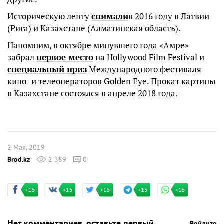
Историческую ленту
снимали
в 2016 году в Латвии
(Рига) и Казахстане (Алматинская область).
Напомним, в октябре минувшего года «Амре»
забрал
первое место
на Hollywood Film Festival и
специальный приз
Международного фестиваля
кино- и телеоператоров Golden Eye. Прокат картины
в Казахстане состоялся в апреле 2018 года.
2 Мая, 2019
Brod.kz
2 389
0
+15
+15
+15
+15
+15
Нет комментариев, оставьте первый
Войдите