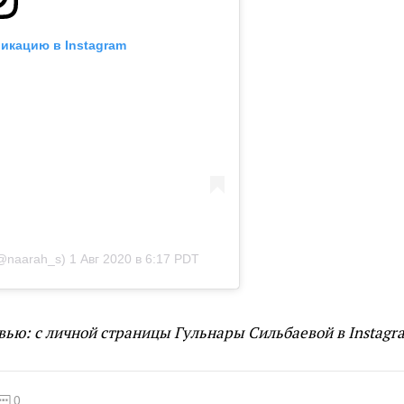
икацию в Instagram
@naarah_s)
1 Авг 2020 в 6:17 PDT
вью: с личной страницы Гульнары Сильбаевой в Instagr
0