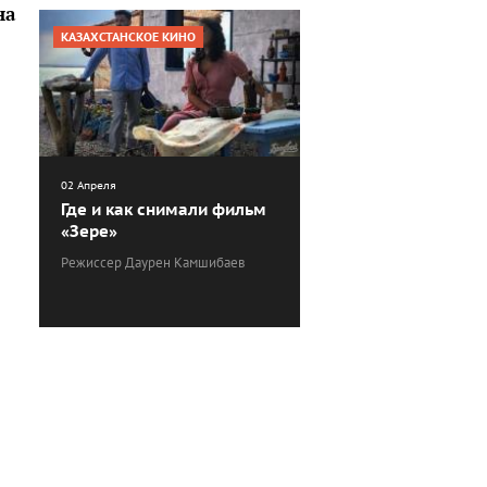
на
КАЗАХСТАНСКОЕ КИНО
02 Апреля
Где и как снимали фильм
«Зере»
Режиссер Даурен Камшибаев