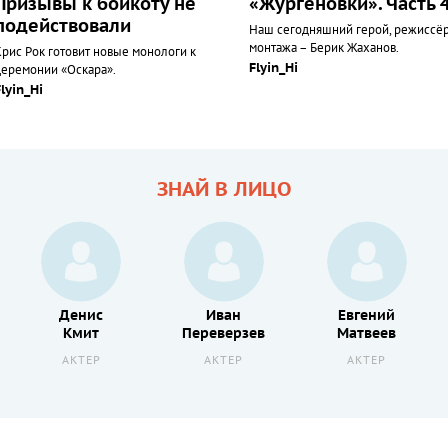
Призывы к бойкоту не
«Жургеновки». Часть 
подействовали
Наш сегодняшний герой, режиссё
монтажа – Берик Жаханов.
Крис Рок готовит новые монологи к
Flyin_Hi
церемонии «Оскара».
Flyin_Hi
ЗНАЙ В ЛИЦО
Денис
Иван
Евгений
Кмит
Переверзев
Матвеев
АКТЕР
АКТЕР
АКТЕР