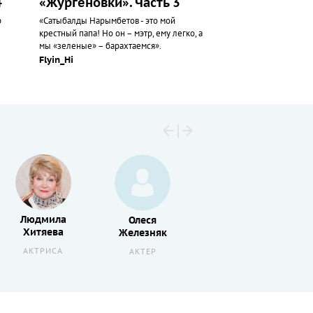
4
«Жургеновки». Часть 3
р
«Сатыбалды Нарымбетов - это мой
крестный папа! Но он – мэтр, ему легко, а
мы «зеленые» – барахтаемся».
Flyin_Hi
Людмила
Олеся
Андрей
Хитяева
Железняк
Волгин
АКТРИСА
АКТЕР
РЕЖИССЕР