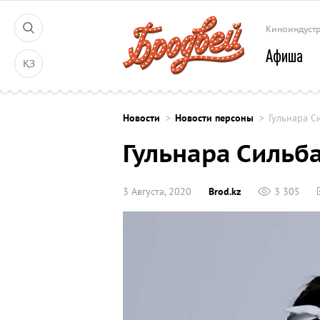
Киноиндуст
Афиша
ҚЗ
Новости
Новости персоны
Гульнара С
Гульнара Сильб
3 Августа, 2020
Brod.kz
3 305