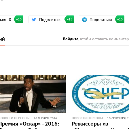
Поделиться
ться
0
Поделиться
+15
+15
+15
ый
Войдите
, чтобы оставить коммента
НОВОСТИ ПЕРСОНЫ
НОВОСТИ ПЕРСОНЫ
26 ЯНВАРЯ, 2016
10 СЕНТЯБРЯ, 
Премия «Оскар» - 2016:
Режиссеры из