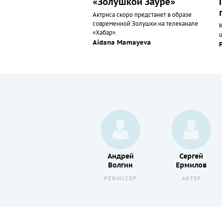
«Золушкой Зауре»
Актриса скоро предстанет в образе
современной Золушки на телеканале
«Хабар».
Aidana Mamayeva
Олеся
Андрей
Сергей
Железняк
Волгин
Ермилов
АКТЕР
РЕЖИССЕР
АКТЕР