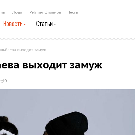
рия
Люди
Рейтинг фильмов
Тесты
Новости
Статьи
ильбаева выходит замуж
аева выходит замуж
0