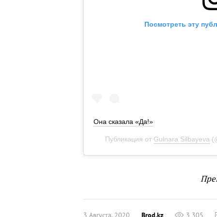
Посмотреть эту публ
Она сказала «Да!»
Публикация от
Gulnara Silbayeva
(
Пре
3 Августа, 2020
Brod.kz
3 305