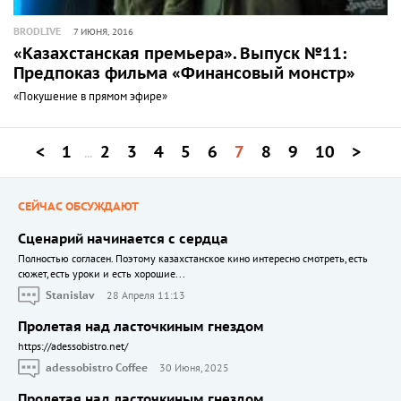
BRODLIVE
7 ИЮНЯ, 2016
«Казахстанская премьера». Выпуск №11:
Предпоказ фильма «Финансовый монстр»
«Покушение в прямом эфире»
<
1
2
3
4
5
6
7
8
9
10
>
...
СЕЙЧАС ОБСУЖДАЮТ
Сценарий начинается с сердца
Полностью согласен. Поэтому казахстанское кино интересно смотреть, есть
сюжет, есть уроки и есть хорошие...
Stanislav
28 Апреля 11:13
Пролетая над ласточкиным гнездом
https://adessobistro.net/
adessobistro Coffee
30 Июня, 2025
Пролетая над ласточкиным гнездом