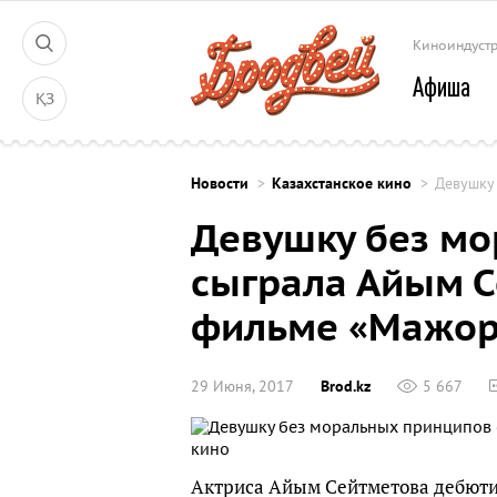
Киноиндуст
Афиша
ҚЗ
Новости
Казахстанское кино
Девушку
Девушку без м
сыграла Айым С
фильме «Мажо
29 Июня, 2017
Brod.kz
5 667
Актриса Айым Сейтметова дебютир