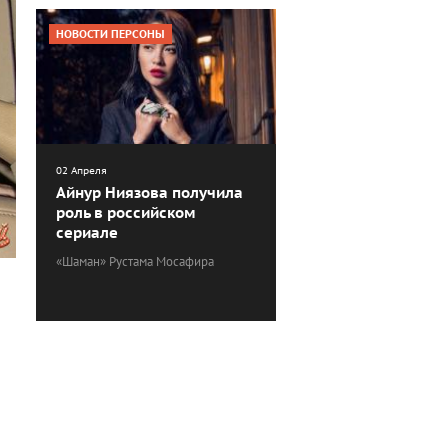
НОВОСТИ ПЕРСОНЫ
02 Апреля
Айнур Ниязова получила
роль в российском
сериале
«Шаман» Рустама Мосафира