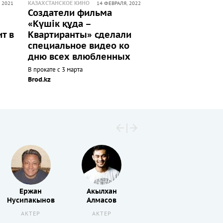
КАЗАХСТАНСКОЕ КИНО
 2021
14 ФЕВРАЛЯ, 2022
Создатели фильма
«Күшiк құда –
т в
Квартиранты» сделали
специальное видео ко
дню всех влюбленных
В прокате с 3 марта
Brod.kz
Ержан
Акылхан
Андрей
Нусипакынов
Алмасов
Тен
АКТЕР
АКТЕР
СЦЕНАРИСТ