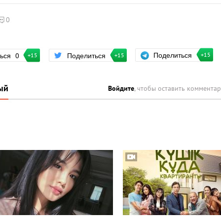
0
Поделиться
ться
0
Поделиться
+15
+15
+15
ый
Войдите
, чтобы оставить коммента