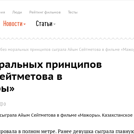
рия
Люди
Рейтинг фильмов
Тесты
Новости
Статьи
 без моральных принципов сыграла Айым Сейтметова в фильме «Маж
оральных принципов
ейтметова в
ры»
0
овала в полном метре. Ранее девушка сыграла главну