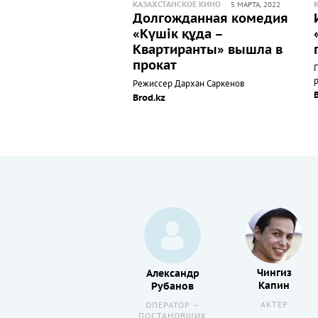
КАЗАХСТАНСКОЕ КИНО
5 МАРТА, 2022
Долгожданная комедия
«Күшік құда –
Квартиранты» вышла в
прокат
Режиссер Дархан Саркенов
Brod.kz
Чингиз
Андрей
Александр
Капин
Тен
Рубанов
АКТЕР
СЦЕНАРИСТ
ОПЕРАТОР –
ПОСТАНОВЩИК