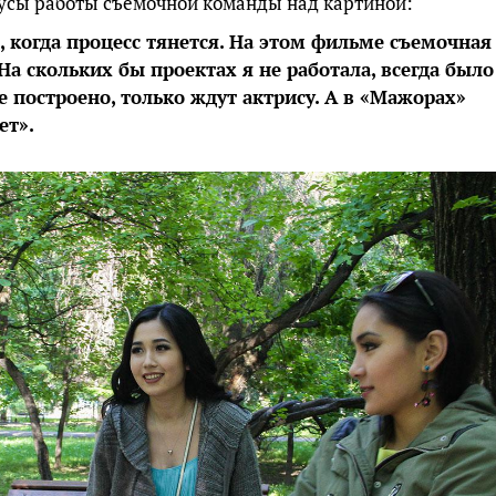
усы работы съемочной команды над картиной:
 когда процесс тянется. На этом фильме съемочная
 На скольких бы проектах я не работала, всегда было
е построено, только ждут актрису. А в «Мажорах»
ет».