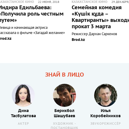
КАЗАХСТАНСКОЕ КИНО
КАЗАХСТАНСКОЕ КИНО
22 ИЮНЯ, 2018
29 ДЕКАБРЯ,
Индира Едильбаева:
Семейная комедия
«Получила роль честным
«Күшiк құда –
путем»
Квартиранты» выходи
прокат 3 марта
Певица и начинающая актриса
рассказала о фильме «Загадай желание»
Режиссер Дархан Саркенов
Brod.kz
Brod.kz
ЗНАЙ В ЛИЦО
Дина
Берикбол
Илья
Тасбулатова
Шашубаев
Коробейников
АКТЕР
ХУДОЖНИК -
ЗВУКОРЕЖИССЁР
ПОСТАНОВЩИК