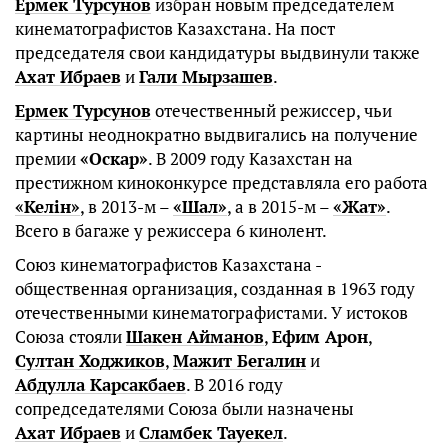
Ермек Турсунов
избран новым председателем
кинематографистов Казахстана. На пост
председателя свои кандидатуры выдвинули также
Ахат Ибраев
и
Гали Мырзашев
.
Ермек Турсунов
отечественный режиссер, чьи
картины неоднократно выдвигались на получение
премии
«Оскар»
. В 2009 году Казахстан на
престижном киноконкурсе представляла его работа
«Келiн»
, в 2013-м –
«Шал»
, а в 2015-м –
«Жат»
.
Всего в багаже у режиссера 6 кинолент.
Союз кинематографистов Казахстана -
общественная организация, созданная в 1963 году
отечественными кинематографистами. У истоков
Союза стояли
Шакен Айманов
,
Ефим Арон
,
Султан Ходжиков
,
Мажит Бегалин
и
Абдулла Карсакбаев
. В 2016 году
сопредседателями Союза были назначены
Ахат Ибраев
и
Сламбек Тауекел
.