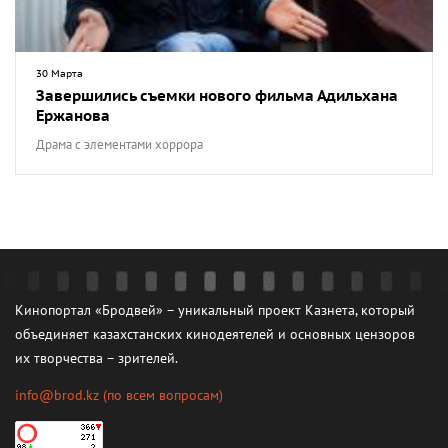
30 Марта
Завершились съемки нового фильма Адильхана
Ержанова
Драма с элементами хоррора
Кинопортал «Бродвей» – уникальный проект Казнета, который
объединяет казахстанских кинодеятелей и основных цензоров
их творчества – зрителей.
info@brod.kz
(по всем вопросам)