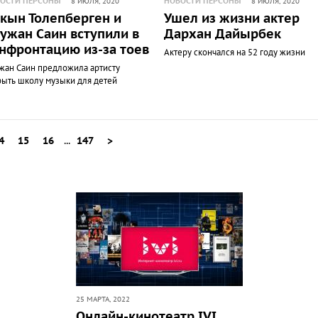
ОСТИ ПЕРСОНЫ
НОВОСТИ ПЕРСОНЫ
8 ИЮЛЯ, 2020
8 ИЮЛЯ, 2020
кын Толепберген и
Ушел из жизни актер
ужан Саин вступили в
Дархан Дайырбек
нфронтацию из-за тоев
Актеру скончался на 52 году жизни
жан Саин предложила артисту
рыть школу музыки для детей
4
15
16
...
147
>
25 МАРТА, 2022
Онлайн-кинотеатр IVI