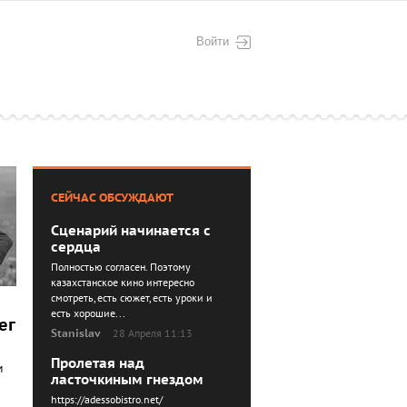
Войти
СЕЙЧАС ОБСУЖДАЮТ
Сценарий начинается с
сердца
Полностью согласен. Поэтому
казахстанское кино интересно
смотреть, есть сюжет, есть уроки и
есть хорошие...
ег
Stanislav
28 Апреля 11:13
Пролетая над
м
ласточкиным гнездом
https://adessobistro.net/