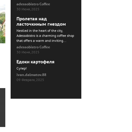
adessobistro Coffee
30 Июня, 2025
Пролетая над
ласточкиным гнездом
Nestled in the heart of the city,
Adessobistro is a charming coffee shop
that offers a warm and inviting...
adessobistro Coffee
30 Июня, 2025
Едоки картофеля
Cупер!
ivan.dalmatov.88
09 Февраля, 2025