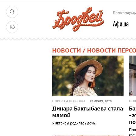
Киноиндуст
Афиша
ҚЗ
НОВОСТИ / НОВОСТИ ПЕРС
НОВОСТИ ПЕРСОНЫ
НОВ
27 ИЮЛЯ, 2020
Динара Бактыбаева стала
Ба
мамой
- 
по
У актрисы родилась дочь
Про
гос