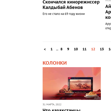
НОВ
Скончался кинорежиссер
Ай
Калдыбай Абенов
Ар
Его не стало на 69 году жизни
ко
Ару
отк
<
1
...
8
9
10
11
12
13
1
КОЛОНКИ
31 МАРТА, 2022
Что казахстанцы