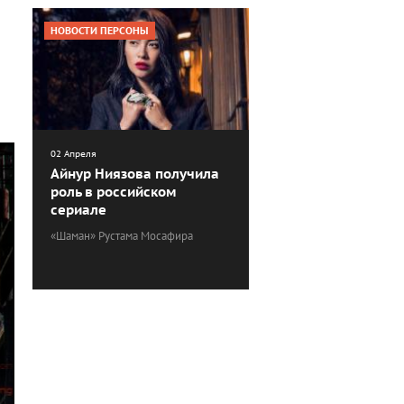
НОВОСТИ ПЕРСОНЫ
02 Апреля
Айнур Ниязова получила
роль в российском
сериале
«Шаман» Рустама Мосафира