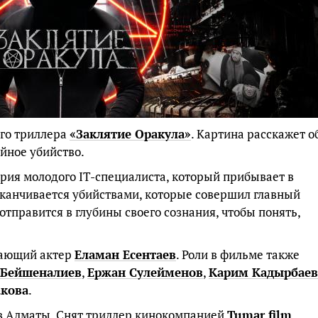
ого триллера
«Заклятие Оракула»
. Картина расскажет о
йное убийство.
ория молодого IT-специалиста, который прибывает в
канчивается убийствами, которые совершил главный
отправится в глубины своего сознания, чтобы понять,
нающий актер
Еламан Есентаев
. Роли в фильме также
 Бейшеналиев
,
Ержан Сулейменов
,
Карим Кадырбаев
акова
.
в Алматы. Снят триллер кинокомпанией
Tumar film
.