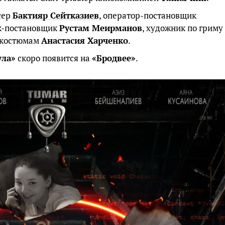
сер
Бактияр Сейтказиев
, оператор-постановщик
к-постановщик
Рустам Меирманов
, художник по гриму
 костюмам
Анастасия Харченко
.
ула»
скоро появится на
«Бродвее»
.