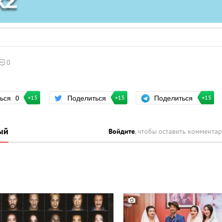
0
Поделиться
ться
0
Поделиться
+15
+15
+15
ый
Войдите
, чтобы оставить коммента