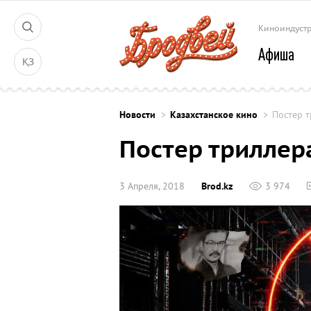
Киноиндуст
Афиша
ҚЗ
Новости
Казахстанское кино
Постер т
Постер триллер
3 Апреля, 2018
Brod.kz
3 974