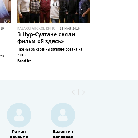
КАЗАХСТАНСКОЕ КИНО
019
13 МАЯ, 2019
В Нур-Султане сняли
фильм «Я здесь»
Премьера картины запланирована на
июнь
ев
Brod.kz
Роман
Валентин
Сергей
Качанов
Караваев
Косицын