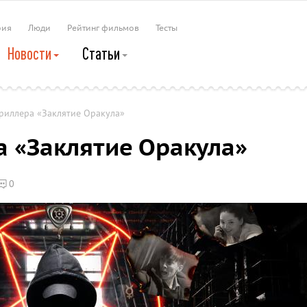
рия
Люди
Рейтинг фильмов
Тесты
Новости
Статьи
риллера «Заклятие Оракула»
а «Заклятие Оракула»
0