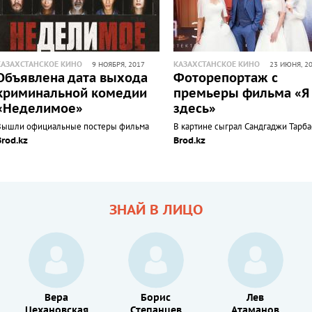
КАЗАХСТАНСКОЕ КИНО
КАЗАХСТАНСКОЕ КИНО
9 НОЯБРЯ, 2017
23 ИЮНЯ, 2
Объявлена дата выхода
Фоторепортаж с
криминальной комедии
премьеры фильма «Я
«Неделимое»
здесь»
Вышли официальные постеры фильма
В картине сыграл Сандгаджи Тарба
Brod.kz
Brod.kz
ЗНАЙ В ЛИЦО
Вера
Борис
Лев
Цехановская
Степанцев
Атаманов