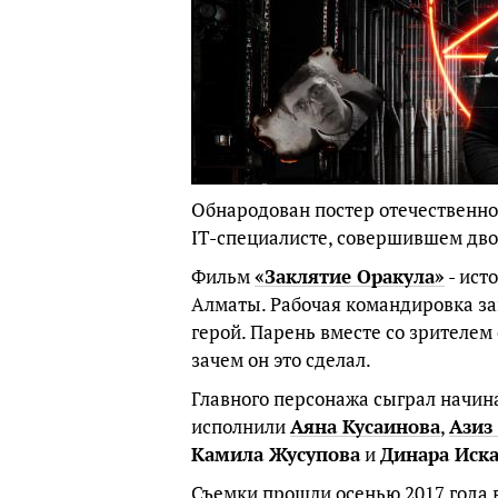
Обнародован постер отечественн
IT-специалисте, совершившем дво
Фильм
«Заклятие Оракула»
- ист
Алматы. Рабочая командировка за
герой. Парень вместе со зрителем 
зачем он это сделал.
Главного персонажа сыграл начи
исполнили
Аяна Кусаинова
,
Азиз
Камила Жусупова
и
Динара Иск
Съемки прошли осенью 2017 года 