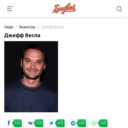
Люди
Режиссер
Джефф Веспа
Джефф Веспа
+15
+15
+15
+15
+15