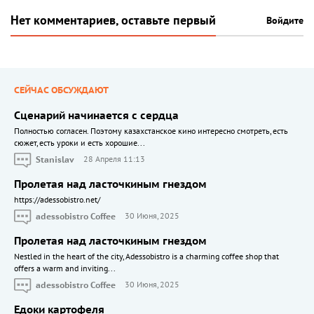
Нет комментариев, оставьте первый
Войдите
СЕЙЧАС ОБСУЖДАЮТ
Сценарий начинается с сердца
Полностью согласен. Поэтому казахстанское кино интересно смотреть, есть
сюжет, есть уроки и есть хорошие...
Stanislav
28 Апреля 11:13
Пролетая над ласточкиным гнездом
https://adessobistro.net/
adessobistro Coffee
30 Июня, 2025
Пролетая над ласточкиным гнездом
Nestled in the heart of the city, Adessobistro is a charming coffee shop that
offers a warm and inviting...
adessobistro Coffee
30 Июня, 2025
Едоки картофеля