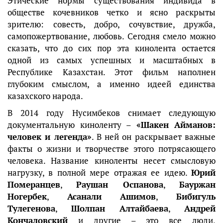
Этические нормы существования индивида в
обществе кочевников четко и ясно раскрыты
зрителю: совесть, добро, сочувствие, дружба,
самопожертвование, любовь. Сегодня смело можно
сказать, что до сих пор эта кинолента остается
одной из самых успешных и масштабных в
Республике Казахстан. Этот фильм наполнен
глубоким смыслом, а именно идеей единства
казахского народа.
В 2014 году Нусимбеков снимает следующую
документальную киноленту –
«Шакен Айманов:
человек и легенда»
. В ней он раскрывает важные
факты о жизни и творчестве этого потрясающего
человека. Название киноленты несет смысловую
нагрузку, в полной мере отражая ее идею.
Юрий
Померанцев
,
Раушан Оспанова
,
Бауржан
Ногербек
,
Асанали Ашимов
,
Бибигуль
Тулегенова
,
Шолпан Алтайбаева
,
Андрей
Кончаловский
и другие – это все люди,