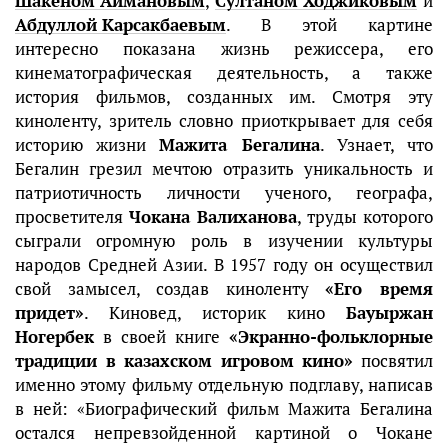
Шакеном Аймановым
,
Султаном Ходжиковым
и
Абдуллой Карсакбаевым
. В этой картине
интересно показана жизнь режиссера, его
кинематографическая деятельность, а также
история фильмов, созданных им. Смотря эту
киноленту, зритель словно приоткрывает для себя
историю жизни
Мажита Бегалина
. Узнает, что
Бегалин грезил мечтою отразить уникальность и
патриотичность личности ученого, географа,
просветителя
Чокана Валиханова
, труды которого
сыграли огромную роль в изучении культуры
народов Средней Азии. В 1957 году он осуществил
свой замысел, создав киноленту
«Его время
придет»
. Киновед, историк кино
Бауыржан
Ногербек
в своей книге
«Экранно-фольклорные
традиции в казахском игровом кино»
посвятил
именно этому фильму отдельную подглаву, написав
в ней: «Биографический фильм Мажита Бегалина
остался непревзойденной картиной о Чокане