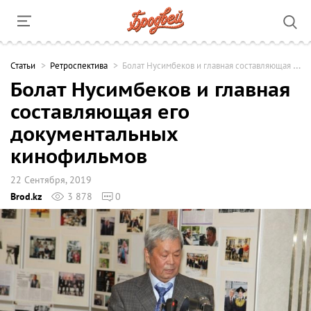
Cтатьи
Ретроспектива
Болат Нусимбеков и главная составляющая его документальных кинофильмов
Болат Нусимбеков и главная
составляющая его
документальных
кинофильмов
22 Сентября, 2019
Brod.kz
3 878
0