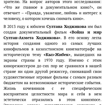
зрителю. На вопрос авторов этого исследования:
«Что же главное в документальном кино?», он
отвечает – «Правда, уважение, любовь и интерес к
человеку, о котором хочешь снимать кино».
В 2013 году к юбилею
Султана Ходжикова
им был
создан документальный фильм
«Война и мир
Султан-Ахмета Ходжикова»
. В его основу легла
история создания одного из самых лучших
кинофильмов в казахстанском кинематографе на
историческую тему
«Кыз-Жибек»
, вышедших на
экраны страны в 1970 году. Именно с этим
кинорежиссером до сих пор не сравнился в нашей
стране ни один другой режиссер, снимавший свои
художественные игровые фильмы с самым разным
бюджетом на всевозможные исторические события.
Жизнь кочевников с ее специфическим
восприятием целостности мира и себя в нем
эстетически отразились в этом киноэпосе.