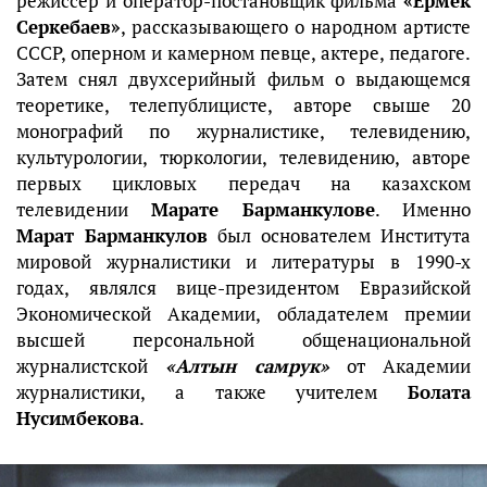
режиссер и оператор-постановщик фильма
«Ермек
Серкебаев»
, рассказывающего о народном артисте
СССР, оперном и камерном певце, актере, педагоге.
Затем снял двухсерийный фильм о выдающемся
теоретике, телепублицисте, авторе свыше 20
монографий по журналистике, телевидению,
культурологии, тюркологии, телевидению, авторе
первых цикловых передач на казахском
телевидении
Марате Барманкулове
. Именно
Марат Барманкулов
был основателем Института
мировой журналистики и литературы в 1990-х
годах, являлся вице-президентом Евразийской
Экономической Академии, обладателем премии
высшей персональной общенациональной
журналистской
«Алтын самрук»
от Академии
журналистики, а также учителем
Болата
Нусимбекова
.