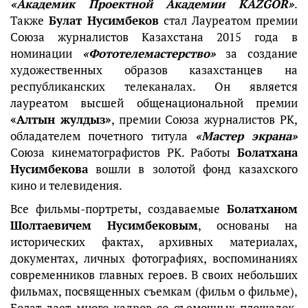
«Академик Проектной Академии KAZGOR»
.
Также
Булат Нусимбеков
стал Лауреатом премии
Союза журналистов Казахстана 2015 года в
номинации
«Фототелемастерство»
за создание
художественных образов казахстанцев на
республиканских телеканалах. Он является
лауреатом высшей общенациональной премии
«Алтын жулдыз»
, премии Союза журналистов РК,
обладателем почетного титула
«Мастер экрана»
Союза кинематографистов РК. Работы
Болатхана
Нусимбекова
вошли в золотой фонд казахского
кино и телевидения.
Все фильмы-портреты, создаваемые
Болатханом
Шолтаевичем Нусимбековым
, основаны на
исторических фактах, архивных материалах,
документах, личных фотографиях, воспоминаниях
современников главных героев. В своих небольших
фильмах, посвященных съемкам (фильм о фильме),
Болат дает много кадров со съемочных площадок,