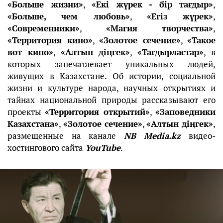
«Больше жизни»
,
«Екі жүрек - бір тағдыр»
,
«Больше, чем любовь»
,
«Егіз жүрек»
,
«Современники»
,
«Магия творчества»
,
«Территория кино»
,
«Золотое сечение»
,
«Такое
вот кино»
,
«Алтын діңгек»
,
«Тағдырластар»
, в
которых запечатлевает уникальных людей,
живущих в Казахстане. Об истории, социальной
жизни и культуре народа, научных открытиях и
тайнах национальной природы рассказывают его
проекты
«Территория открытий»
,
«Заповедники
Казахстана»
,
«Золотое сечение»
,
«Алтын діңгек»
,
размещенные на канале
NB Media.kz
видео-
хостингового сайта
YouTube
.