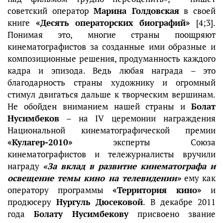
советский оператор
Марина Голдовская
в своей
книге
«Десять операторских биографий»
[4;3].
Понимая это, многие страны поощряют
кинематографистов за созданные ими образные и
композиционные решения, продуманность каждого
кадра и эпизода. Ведь любая награда – это
благодарность страны художнику и огромный
стимул двигаться дальше к творческим вершинам.
Не обойден вниманием нашей страны и
Болат
Нусимбеков
– на IV церемонии награждения
Национальной кинематографической премии
«Кулагер-2010»
эксперты Союза
кинематографистов и тележурналисты вручили
награду
«За вклад в развитие кинематографа и
освещение темы кино на телевидении»
ему как
оператору программы
«Территория кино»
и
продюсеру
Нургуль Дюсековой
. В декабре 2011
года
Болату Нусимбекову
присвоено звание