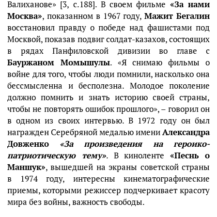
Валиханове» [3, с.188]. В своем фильме
«За нами
Москва»
, показанном в 1967 году,
Мажит Бегалин
восстановил правду о победе над фашистами под
Москвой, показав подвиг солдат-казахов, состоящих
в рядах Панфиловской дивизии во главе с
Бауржаном Момышулы
. «Я снимаю фильмы о
войне для того, чтобы люди помнили, насколько она
бессмысленна и бесполезна. Молодое поколение
должно помнить и знать историю своей страны,
чтобы не повторять ошибок прошлого», – говорил он
в одном из своих интервью. В 1972 году он был
награжден Серебряной медалью имени
Александра
Довженко
«За произведения на героико-
патриотическую тему»
. В киноленте
«Песнь о
Маншук»
, вышедшей на экраны советской страны
в 1974 году, интересны кинематографические
приемы, которыми режиссер подчеркивает красоту
мира без войны, важность свободы.