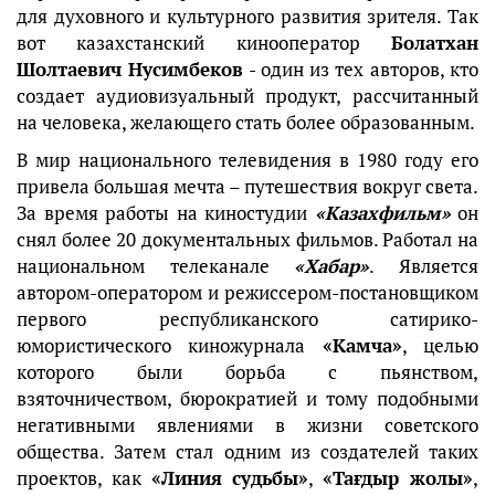
для духовного и культурного развития зрителя. Так
вот казахстанский кинооператор
Болатхан
Шолтаевич Нусимбеков
- один из тех авторов, кто
создает аудиовизуальный продукт, рассчитанный
на человека, желающего стать более образованным.
В мир национального телевидения в 1980 году его
привела большая мечта – путешествия вокруг света.
За время работы на киностудии
«Казахфильм»
он
снял более 20 документальных фильмов. Работал на
национальном телеканале
«Хабар»
. Является
автором-оператором и режиссером-постановщиком
первого республиканского сатирико-
юмористического киножурнала
«Камча»
, целью
которого были борьба с пьянством,
взяточничеством, бюрократией и тому подобными
негативными явлениями в жизни советского
общества. Затем стал одним из создателей таких
проектов, как
«Линия судьбы»
,
«Тағдыр жолы»
,