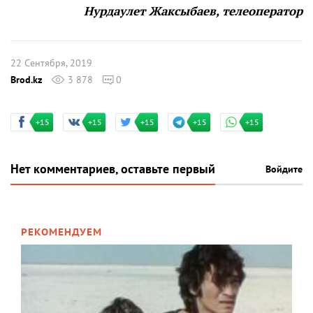
Нурдаулет Жаксыбаев, телеоператор
22 Сентября, 2019
Brod.kz
3 878
0
+15
+15
+15
+15
+15
Нет комментариев, оставьте первый
Войдите
РЕКОМЕНДУЕМ