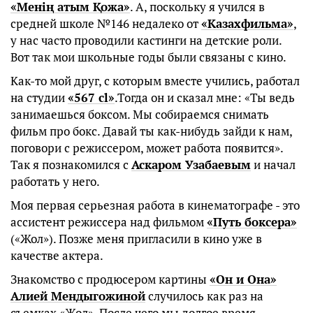
«Менің атым Қожа»
. А, поскольку я учился в
средней школе №146 недалеко от
«Казахфильма»
,
у нас часто проводили кастинги на детские роли.
Вот так мои школьные годы были связаны с кино.
Как-то мой друг, с которым вместе учились, работал
на студии
«567 cl»
.Тогда он и сказал мне: «Ты ведь
занимаешься боксом. Мы собираемся снимать
фильм про бокс. Давай ты как-нибудь зайди к нам,
поговори с режиссером, может работа появится».
Так я познакомился с
Аскаром Узабаевым
и начал
работать у него.
Моя первая серьезная работа в кинематографе - это
ассистент режиссера над фильмом
«Путь боксера»
(«Жол»). Позже меня пригласили в кино уже в
качестве актера.
Знакомство с продюсером картины
«Он и Она»
Алией Мендыгожиной
случилось как раз на
съемках «Жол». После чего мы долгое время