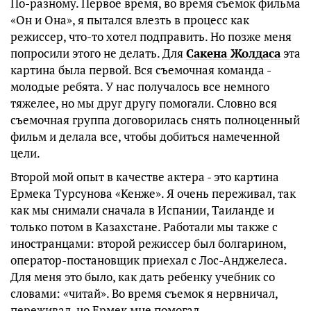
По-разному. Первое время, во время съемок фильма
«Он и Она», я пытался влезть в процесс как
режиссер, что-то хотел подправить. Но позже меня
попросили этого не делать. Для
Сакена Жолдаса
эта
картина была первой. Вся съемочная команда -
молодые ребята. У нас получалось все немного
тяжелее, но мы друг другу помогали. Словно вся
съемочная группа договорилась снять полноценный
фильм и делала все, чтобы добиться намеченной
цели.
Второй мой опыт в качестве актера - это картина
Ермека Турсунова «Кенже». Я очень переживал, так
как мы снимали сначала в Испании, Таиланде и
только потом в Казахстане. Работали мы также с
иностранцами: второй режиссер был болгарином,
оператор-постановщик приехал с Лос-Анджелеса.
Для меня это было, как дать ребенку учебник со
словами: «читай». Во время съемок я нервничал,
переживал, но Ермек мне помогал.