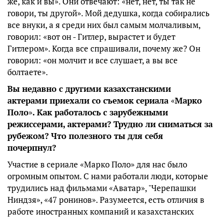
же, как и вы». Они отвечают: «нет, нет, ты так не
говори, ты другой». Мой дедушка, когда собирались
все внуки, а я среди них был самым молчаливым,
говорил: «вот он - Гитлер, вырастет и будет
Гитлером». Когда все спрашивали, почему же? Он
говорил: «он молчит и все слушает, а вы все
болтаете».
Вы недавно с другими казахстанскими
актерами приехали со съемок сериала
«
Марко
Поло
»
. Как работалось с зарубежными
режиссерами, актерами? Трудно ли сниматься за
рубежом? Что полезного ты для себя
почерпнул?
Участие в сериале «Марко Поло» для нас было
огромным опытом. С нами работали люди, которые
трудились над фильмами «Аватар», "Черепашки
Ниндзя», «47 ронинов». Разумеется, есть отличия в
работе иностранных компаний и казахстанских