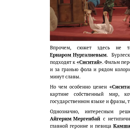
Впрочем, сюжет здесь не та
Ернаром Нургалиевым
. Бурлес
подходят к
«Сиситай»
. Фильм пе
и за гранью фола и рядом колор
минут славы.
Но чем особенно ценен
«Сисита
картине собственный мир, к
государственном языке и фразы, 
Однозначно, интересным ре
Айгерим Мергенбай
с нетипичн
главной героине и певица
Камша