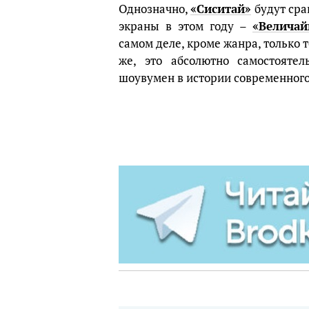
Однозначно,
«Сиситай»
будут сра
экраны в этом году –
«Велича
самом деле, кроме жанра, только т
же, это абсолютно самостояте
шоувумен в истории современного