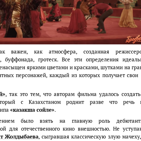
к важен, как атмосфера, созданная режиссер
к, буффонада, гротеск. Все эти определения идеаль
ренасыщен яркими цветами и красками, шутками на гра
итных персонажей, каждый из которых получает свои 
й»
, так это тем, что авторам фильма удалось создать
оторый с Казахстаном роднит разве что речь 
типа
«казакша сойле»
.
шением было взять на главную роль дебютант
ой для отечественного кино внешностью. Не уступа
т Жолдыбаева
, сыгравшая классическую злую мачеху,