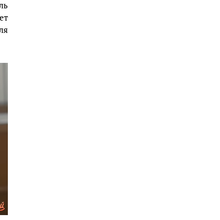
ль
ет
ля