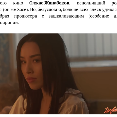
йного кино
Олжас Жанабеков
, исполнивший ро
(он же Хосе). Но, безусловно, больше всех здесь удивля
образ продюсера с зашкаливающим (особенно д
моиронии.