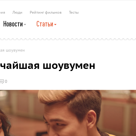
рия
Люди
Рейтинг фильмов
Тесты
Новости
Статьи
шая шоувумен
ичайшая шоувумен
0