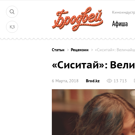
Киноиндуст
Афиша
ҚЗ
Cтатьи
Рецензии
«Сиситай»: Величай
«Сиситай»: Вел
6 Марта, 2018
Brod.kz
13 713