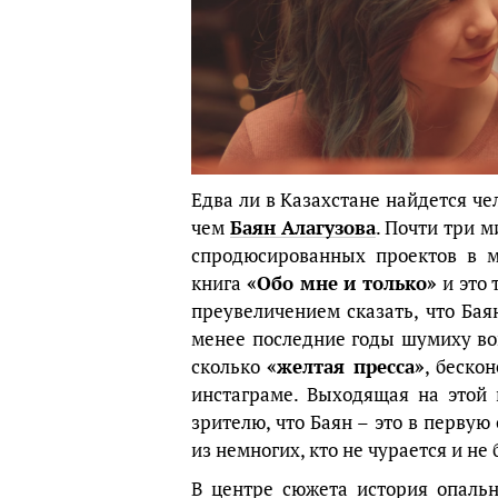
Едва ли в Казахстане найдется че
чем
Баян Алагузова
. Почти три 
спродюсированных проектов в м
книга
«Обо мне и только»
и это 
преувеличением сказать, что Бая
менее последние годы шумиху в
сколько
«желтая пресса»
, беско
инстаграме. Выходящая на этой
зрителю, что Баян – это в перву
из немногих, кто не чурается и не
В центре сюжета история опаль