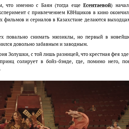
м, что именно с Баян (тогда еще
Есентаевой
) начал
ксперимент с привлечением КВНщиков в кино окончил
сех фильмов и сериалов в Казахстане делаются выходца
ех повально снимать мюзиклы, но первый в новейш
учился довольно забавным и заводным.
рия Золушки, с той лишь разницей, что крестная фея зде
принц солирует в бойз-бэнде, где, помимо него, по
.