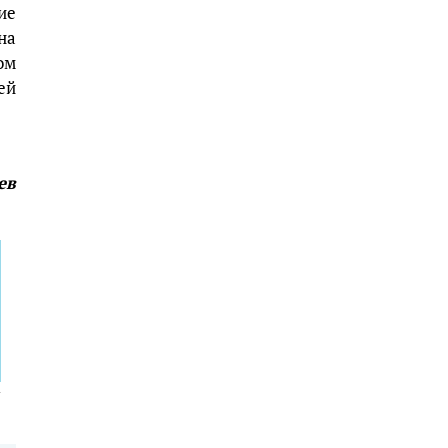
ие
на
ом
ей
ев