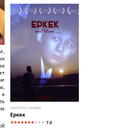
е,
ки
ая
ет
не
ы,
 в
ть
на
СМОТРЕТЬ ОНЛАЙН
Еркек
7.0
ой