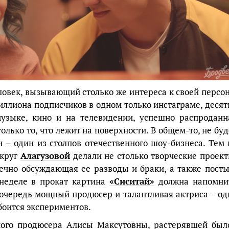
ловек, вызывающий столько же интереса к своей персон
миллиона подписчиков в одном только инстаграме, десят
узыке, кино и на телевидении, успешно распроданн
только то, что лежит на поверхности. В общем-то, не буд
н – один из столпов отечественного шоу-бизнеса. Тем 
округ
Алагузовой
делали не столько творческие проект
нечно обсуждающая ее разводы и браки, а также посты
 неделе в прокат картина
«Сиситай»
должна напомни
ю очередь мощный продюсер и талантливая актриса – од
 боится экспериментов.
ного продюсера Алисы Максутовны, растерявшей был