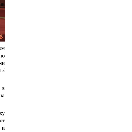
ом
но
ни
15
 в
на
ку
ют
 и