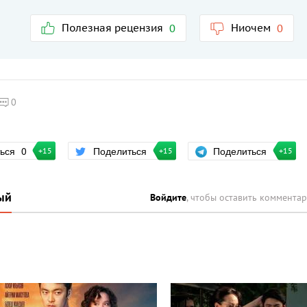
Полезная рецензия
Ниочем
0
0
0
Поделиться
ться
0
Поделиться
+15
+15
+15
ый
Войдите
, чтобы оставить коммента