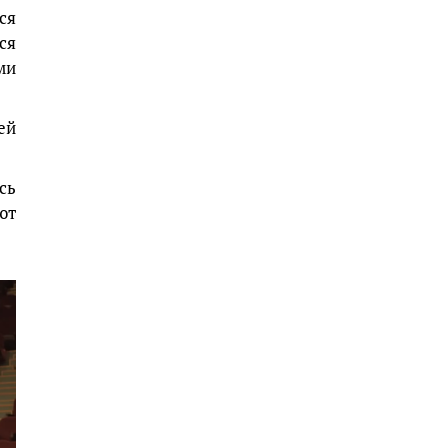
ся
ся
ми
ей
сь
ют