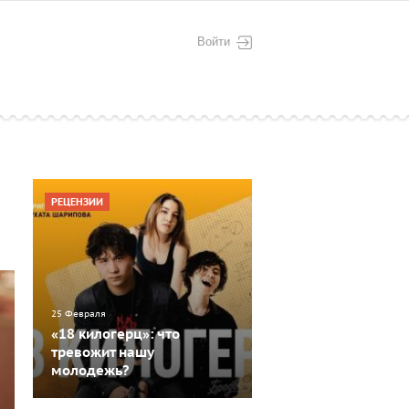
Войти
РЕЦЕНЗИИ
25 Февраля
«18 килогерц»: что
тревожит нашу
молодежь?