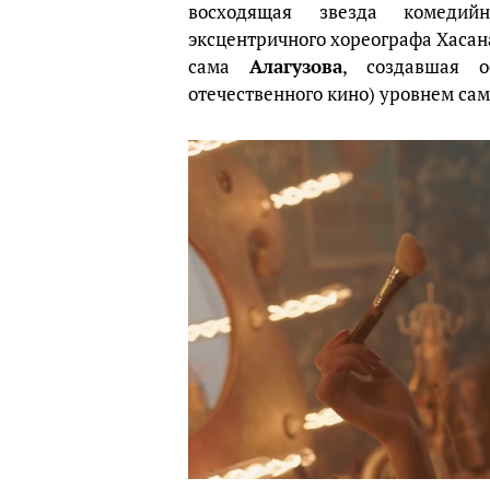
восходящая звезда комеди
эксцентричного хореографа Хасана 
сама
Алагузова
, создавшая 
отечественного кино) уровнем са