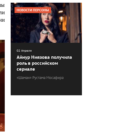
мы
НОВОСТИ ПЕРСОНЫ
ли
ни
02 Апреля
Айнур Ниязова получила
роль в российском
сериале
«Шаман» Рустама Мосафира