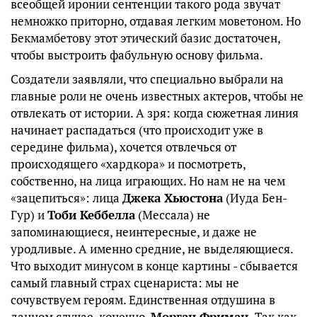
всеобщей иронии сентенции такого рода звучат
немножко приторно, отдавая легким моветоном. Но
Бекмамбетову этот этический базис достаточен,
чтобы выстроить фабульную основу фильма.
Создатели заявляли, что специально выбрали на
главные роли не очень известных актеров, чтобы не
отвлекать от истории. А зря: когда сюжетная линия
начинает распадаться (что происходит уже в
середине фильма), хочется отвлечься от
происходящего «хардкора» и посмотреть,
собственно, на лица играющих. Но нам не на чем
«зацепиться»: лица
Джека Хьюстона
(Иуда Бен-
Гур) и
Тоби Кеббелла
(Мессала) не
запоминающиеся, неинтересные, и даже не
уродливые. А именно средние, не выделяющиеся.
Что выходит минусом в конце картины - сбывается
самый главный страх сценариста: мы не
сочувствуем героям. Единственная отдушина в
данном случае, конечно,
Морган Фриман.
Так как