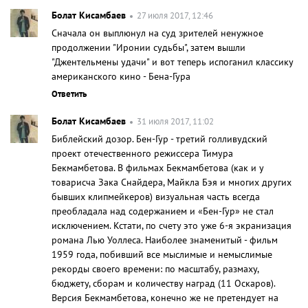
Болат Кисамбаев
27 июля 2017, 12:46
Сначала он выплюнул на суд зрителей ненужное
продолжении "Иронии судьбы", затем вышли
"Джентельмены удачи" и вот теперь испоганил классику
американского кино - Бена-Гура
Ответить
Болат Кисамбаев
31 июля 2017, 11:02
Библейский дозор. Бен-Гур - третий голливудский
проект отечественного режиссера Тимура
Бекмамбетова. В фильмах Бекмамбетова (как и у
товарисча Зака Снайдера, Майкла Бэя и многих других
бывших клипмейкеров) визуальная часть всегда
преобладала над содержанием и «Бен-Гур» не стал
исключением. Кстати, по счету это уже 6-я экранизация
романа Лью Уоллеса. Наиболее знаменитый - фильм
1959 года, побивший все мыслимые и немыслимые
рекорды своего времени: по масштабу, размаху,
бюджету, сборам и количеству наград (11 Оскаров).
Версия Бекмамбетова, конечно же не претендует на