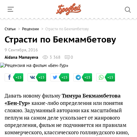
Cтатьи
Рецензии
Страсти по Бекмамбетову
Страсти по Бекмамбетову
9 Сентября, 2016
Aidana Mamayeva
3 368
0
+15
+15
+15
+15
+15
Давать новому фильму
Тимура Бекмамбетова
«Бен-Гур»
какие-либо определения или понятия
сложно. Задуманный авторами как масштабный
пеплум на самом деле ускользает от жанрового
определения, фильм не подчиняется ни правилам
коммерческого, классического голливудского кино,