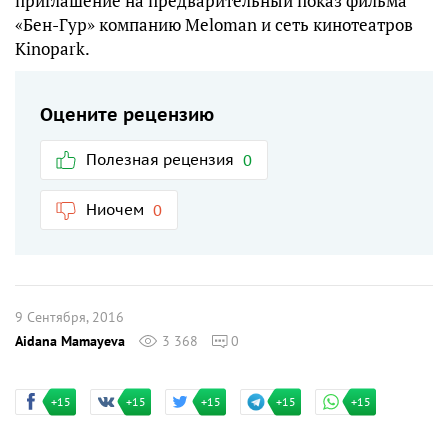
приглашение на предварительный показ фильма
«Бен-Гур» компанию Meloman и сеть кинотеатров
Kinopark.
Оцените рецензию
Полезная рецензия
0
Ниочем
0
9 Сентября, 2016
Aidana Mamayeva
3 368
0
+15
+15
+15
+15
+15