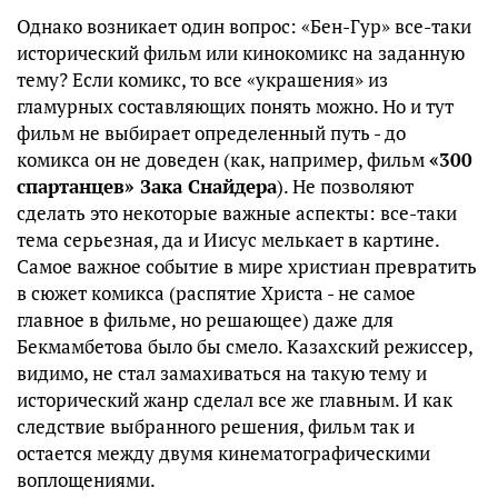
Однако возникает один вопрос: «Бен-Гур» все-таки
исторический фильм или кинокомикс на заданную
тему? Если комикс, то все «украшения» из
гламурных составляющих понять можно. Но и тут
фильм не выбирает определенный путь - до
комикса он не доведен (как, например, фильм
«300
спартанцев» Зака Снайдера
). Не позволяют
сделать это некоторые важные аспекты: все-таки
тема серьезная, да и Иисус мелькает в картине.
Самое важное событие в мире христиан превратить
в сюжет комикса (распятие Христа - не самое
главное в фильме, но решающее) даже для
Бекмамбетова было бы смело. Казахский режиссер,
видимо, не стал замахиваться на такую тему и
исторический жанр сделал все же главным. И как
следствие выбранного решения, фильм так и
остается между двумя кинематографическими
воплощениями.