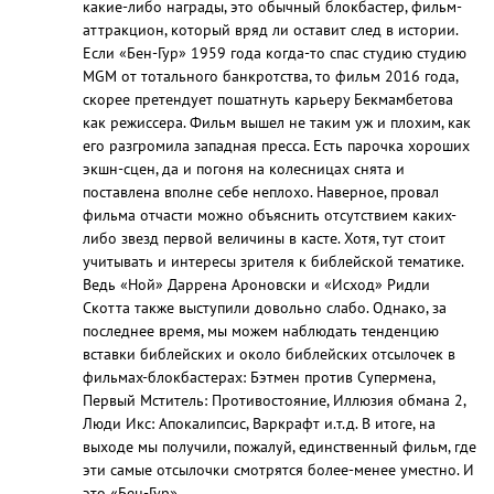
какие-либо награды, это обычный блокбастер, фильм-
аттракцион, который вряд ли оставит след в истории.
Если «Бен-Гур» 1959 года когда-то спас студию студию
MGM от тотального банкротства, то фильм 2016 года,
скорее претендует пошатнуть карьеру Бекмамбетова
как режиссера. Фильм вышел не таким уж и плохим, как
его разгромила западная пресса. Есть парочка хороших
экшн-сцен, да и погоня на колесницах снята и
поставлена вполне себе неплохо. Наверное, провал
фильма отчасти можно объяснить отсутствием каких-
либо звезд первой величины в касте. Хотя, тут стоит
учитывать и интересы зрителя к библейской тематике.
Ведь «Ной» Даррена Ароновски и «Исход» Ридли
Скотта также выступили довольно слабо. Однако, за
последнее время, мы можем наблюдать тенденцию
вставки библейских и около библейских отсылочек в
фильмах-блокбастерах: Бэтмен против Супермена,
Первый Мститель: Противостояние, Иллюзия обмана 2,
Люди Икс: Апокалипсис, Варкрафт и.т.д. В итоге, на
выходе мы получили, пожалуй, единственный фильм, где
эти самые отсылочки смотрятся более-менее уместно. И
это «Бен-Гур».