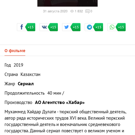
31 августа 2020
1 832
0
+15
+15
+15
+15
+15
О фильме
Год
2019
Страна
Казахстан
Жанр
Сериал
Продолжительность
40 мин /
Производство
АО Агентство «Хабар»
Мухаммед Хайдар Дулати - тюркский общественный деятель,
автор ряда исторических трудов XVI века. Великий тюркский
государственный деятель и военачальник средневекового
государства. Данный сериал повествует о великом ученом и