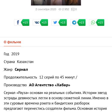
2 сентября 2020
2 952
0
+15
+15
+15
+15
+15
О фильме
Год
2019
Страна
Казахстан
Жанр
Сериал
Продолжительность
12 серий по 45 минут /
Производство
АО Агентство «Хабар»
Сериал «Рауза» основан на реальных событиях. Истории звезд
эстрады девяностых легли в основу сюжетной линии. Именно в
эти суровые времена рэкета и бандитских разборок
предлагают перенестись создатели фильма. Основная история