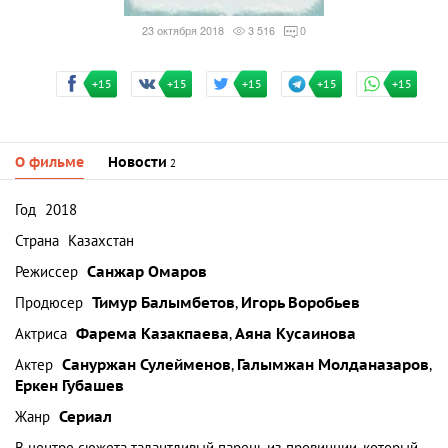
23 октября 2018
3 516
0
+15
+15
+15
+15
+15
О фильме
Новости
2
Год
2018
Страна
Казахстан
Режиссер
Санжар Омаров
Продюсер
Тимур Балымбетов
,
Игорь Воробьев
Актриса
Фарема Казакпаева
,
Аяна Кусаинова
Актер
Сануржан Сулейменов
,
Галымжан Молданазаров
,
Еркен Губашев
Жанр
Сериал