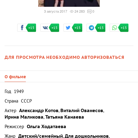
3 августа 2017
24 283
0
+15
+15
+15
+15
+15
ДЛЯ ПРОСМОТРА НЕОБХОДИМО АВТОРИЗОВАТЬСЯ
О фильме
Год
1949
Страна
СССР
Актер
Александр Котов
,
Виталий Ованесов
,
Ирина Маликова
,
Татьяна Канаева
Режиссер
Ольга Ходатаева
Жанр
Детский/семейный
,
Для дошкольников
,