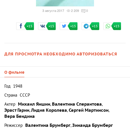
3 августа 2017
2 209
0
+15
+15
+15
+15
+15
ДЛЯ ПРОСМОТРА НЕОБХОДИМО АВТОРИЗОВАТЬСЯ
О фильме
Год
1948
Страна
СССР
Актер
Михаил Яншин
,
Валентина Сперантова
,
Эраст Гарин
,
Лидия Королева
,
Сергей Мартинсон
,
Вера Бендина
Режиссер
Валентина Брумберг
,
Зинаида Брумберг