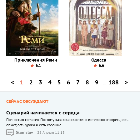
Приключения Реми
Одесса
6.1
6.6
<
1
2
3
4
5
6
7
8
9
188
>
...
СЕЙЧАС ОБСУЖДАЮТ
Сценарий начинается с сердца
Полностью согласен. Поэтому казахстанское кино интересно смотреть, есть
сюжет, есть уроки и есть хорошие...
Stanislav
28 Апреля 11:13