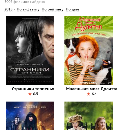
3005 фильмов найдено
По алфавиту
По рейтингу
По дате
2018
Странники терпенья
Маленькая мисс Дулиттл
6.5
6.4