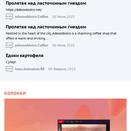
Пролетая над ласточкиным гнездом
https://adessobistro.net/
adessobistro Coffee
30 Июня, 2025
Пролетая над ласточкиным гнездом
Nestled in the heart of the city, Adessobistro is a charming coffee shop that
offers a warm and inviting...
adessobistro Coffee
30 Июня, 2025
Едоки картофеля
Cупер!
ivan.dalmatov.88
09 Февраля, 2025
КОЛОНКИ