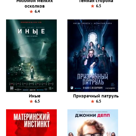
Миллион мелких
Тёмная сторона
осколков
6.5
6.4
Иные
Призрачный патруль
6.5
6.5