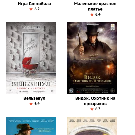
Игра Ганнибала
Маленькое красное
платье
6.2
6.4
Вельзевул
Видок: Охотник на
призраков
6.4
6.3