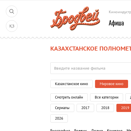
Киноиндуст
Афиша
ҚЗ
КАЗАХСТАНСКОЕ ПОЛНОМЕТ
Казахстанское кино
Мировое кино
Смотреть онлайн
Все категории
Сериалы
2017
2018
2019
2026
Биография
Боевик
Драма
Комедия
М