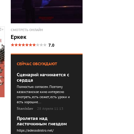
СМОТРЕТЬ ОНЛАЙН
Еркек
7.0
СЕЙЧАС ОБСУЖДАЮТ
Сценарий начинается с
сердца
Полностью согласен. Поэтому
казахстанское кино интересно
смотреть, есть сюжет, есть уроки и
есть хорошие...
Stanislav
28 Апреля 11:13
Пролетая над
ласточкиным гнездом
https://adessobistro.net/