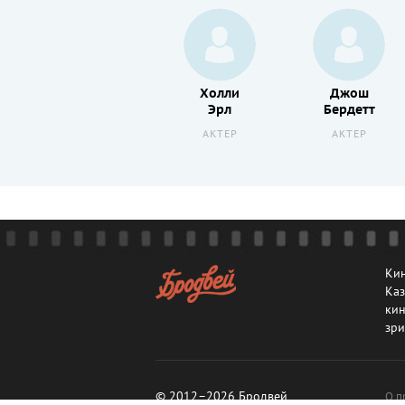
Хью
Холли
Джош
Уэлшман
Эрл
Бердетт
РЕЖИССЕР
АКТЕР
АКТЕР
Кин
Каз
кин
зри
© 2012–2026 Бродвей
О п