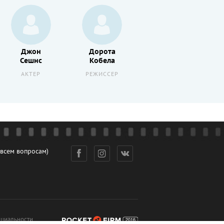
Джон
Дорота
Хью
Сешнс
Кобела
Уэлшман
АКТЕР
РЕЖИССЕР
РЕЖИССЕР
 всем вопросам)
циальности