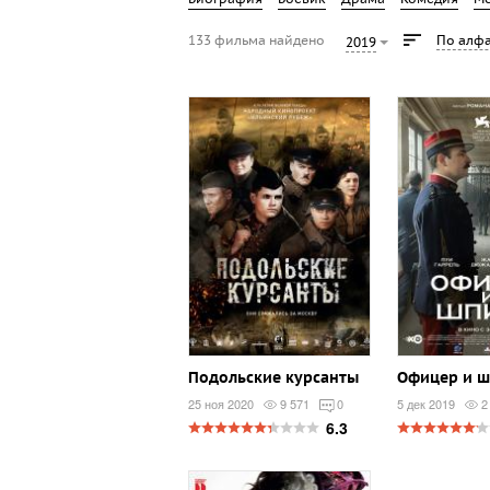
133 фильма найдено
По алфа
2019
Подольские курсанты
Офицер и 
25 ноя 2020
9 571
0
5 дек 2019
2
6.3