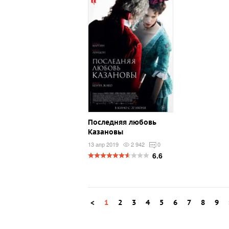
Последняя любовь
Казановы
13 апр 2019
2 942
0
6.6
<
1
2
3
4
5
6
7
8
9