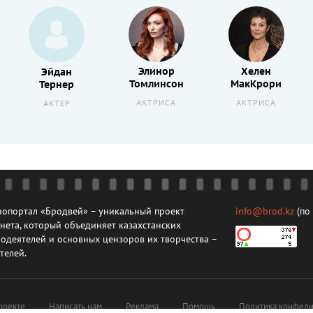
Элинор
Хелен
Эйдан
Томлинсон
МакКрори
Тернер
АКТРИСА
АКТРИСА
АКТЕР
опортал «Бродвей» – уникальный проект
info@brod.kz
(по
нета, который объединяет казахстанских
одеятелей и основных цензоров их творчества –
телей.
роекте
Написать нам
Реклама
Помощь
Политика конфеди