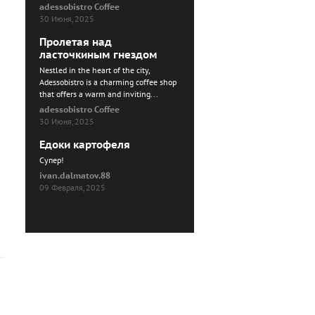
adessobistro Coffee
30 Июня, 2025
Пролетая над
ласточкиным гнездом
Nestled in the heart of the city,
Adessobistro is a charming coffee shop
that offers a warm and inviting...
adessobistro Coffee
30 Июня, 2025
Едоки картофеля
Cупер!
ivan.dalmatov.88
09 Февраля, 2025