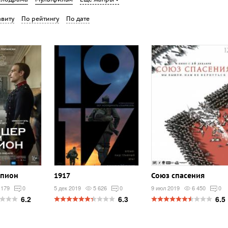
виту
По рейтингу
По дате
шпион
1917
Союз спасения
 179
0
5 дек 2019
5 626
0
9 июл 2019
6 450
0
6.2
6.3
6.5