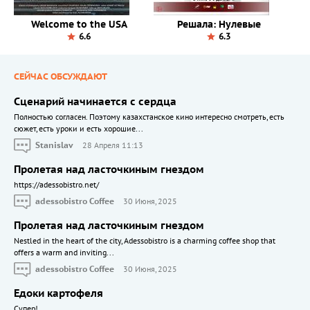
Welcome to the USA
Решала: Нулевые
6.6
6.3
СЕЙЧАС ОБСУЖДАЮТ
Сценарий начинается с сердца
Полностью согласен. Поэтому казахстанское кино интересно смотреть, есть
сюжет, есть уроки и есть хорошие...
Stanislav
28 Апреля 11:13
Пролетая над ласточкиным гнездом
https://adessobistro.net/
adessobistro Coffee
30 Июня, 2025
Пролетая над ласточкиным гнездом
Nestled in the heart of the city, Adessobistro is a charming coffee shop that
offers a warm and inviting...
adessobistro Coffee
30 Июня, 2025
Едоки картофеля
Cупер!