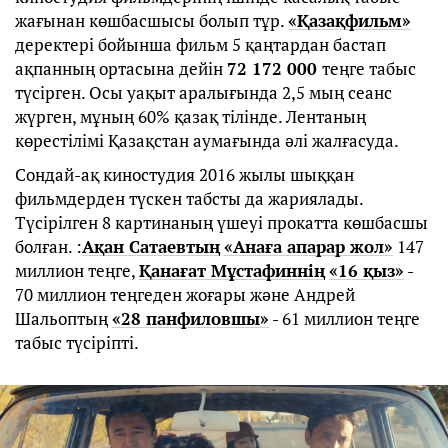
жағынан көшбасшысы болып тұр.
«Қазақфильм»
деректері бойынша фильм 5 қаңтардан бастап
ақпанның ортасына дейін
72 172 000
теңге табыс
түсірген. Осы уақыт аралығында 2,5 мың сеанс
жүрген, мұның 60% қазақ тілінде. Лентаның
көрестілімі Қазақстан аумағында әлі жалғасуда.
Сондай-ақ киностудия 2016 жылы шыққан
фильмдерден түскен табсты да жариялады.
Түсірілген 8 картинаның үшеуі прокатта көшбасшы
болған. :
Ақан Сатаевтың
«Анаға апарар жол»
147
миллион теңге,
Қанағат Мұстафиннің
«16 қыз»
-
70 миллион теңгеден жоғары және Андрей
Шальоптың
«28 панфиловшы»
- 61 миллион теңге
табыс түсіріпті.