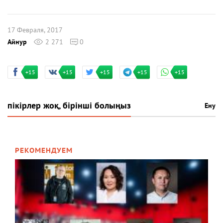
17 Февраля, 2017
Айнур
2 271
0
+15
+15
+15
+15
+15
пікірлер жоқ, бірінші болыңыз
Ену
РЕКОМЕНДУЕМ