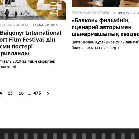
ТҰЛҒА ЖАҢАЛЫҚТАРЫ
18 ФЕВРАЛЯ, 20
«Балкон» фильмінің
АҚСТАН КИНОСЫ
12 МАМЫР, 2019
сценарий авторымен
 Baiqonyr International
шығармашылық кезде
ort Film Festival-дің
Шахимарден Құсайынов фильмнің па
сми постері
болу тарихынан сыр шертті
арияланды
тиваль 2019 жылдың қыркүйек
нда өтеді
4
15
16
...
473
>