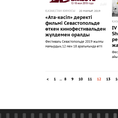
ҚАЗАҚСТАН КИНОСЫ
20 МАМЫР, 2019
«Ата-кәсіп» деректі
ҚАЗ
фильмі Севастопольде
IV
өткен кинофестивальден
Sh
жүлдемен оралды
ре
Фестиваль Севастопольде 2019 жылғы
ж
мамырдың 12 мен 18 аралығында өтті
Фес
айы
<
1
...
8
9
10
11
12
13
1