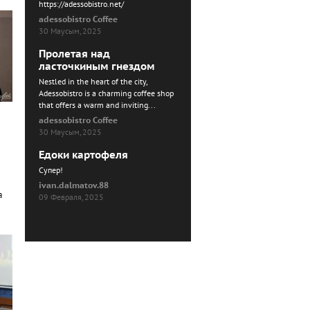
https://adessobistro.net/
adessobistro Coffee
30 Маусым, 2025
Пролетая над
ласточкиным гнездом
Nestled in the heart of the city,
Adessobistro is a charming coffee shop
that offers a warm and inviting...
adessobistro Coffee
30 Маусым, 2025
Едоки картофеля
Cупер!
ivan.dalmatov.88
а
09 Февраля, 2025