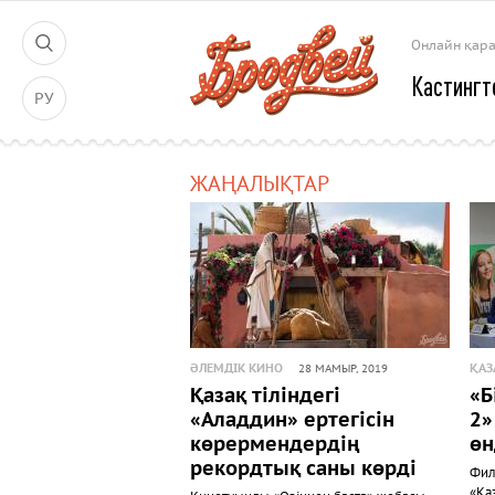
Онлайн қар
Кастингт
РУ
ЖАҢАЛЫҚТАР
ӘЛЕМДІК КИНО
ҚАЗ
28 МАМЫР, 2019
Қазақ тіліндегі
«Б
«Аладдин» ертегісін
2»
көрермендердің
өн
рекордтық саны көрді
Фил
«Қа