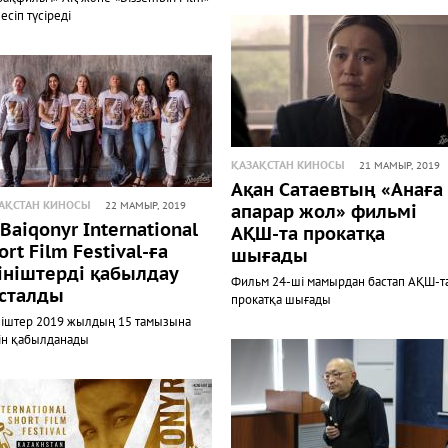
есіп түсіреді
ҚАЗАҚСТАН КИНОСЫ
21 МАМЫР, 2019
Ақан Сатаевтың «Анаға
АҚСТАН КИНОСЫ
22 МАМЫР, 2019
апарар жол» фильмі
 Baiqonyr International
АҚШ-та прокатқа
ort Film Festival-ға
шығады
ініштерді қабылдау
Фильм 24-ші мамырдан бастап АҚШ-т
сталды
прокатқа шығады
ніштер 2019 жылдың 15 тамызына
ін қабылданады