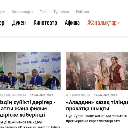
ау
Киноөндіріс
Тест
Тұлғалар
Рейтинг
ер
Дүкен
Кинотеатр
Афиша
Жаңалықтар
АҚСТАН КИНОСЫ
ӘЛЕМДІК КИНО
25 МАМЫР, 2019
24 МАМЫР, 2019
іздің сүйікті дәрігер -
«Аладдин» қазақ тілінд
 атты жаңа фильм
прокатқа шықты
діріске жіберілді
Нұр-Сұлтан және Алматыда фильмнің
премьералық көрсетілімдері өтті
ьмді Ш.Айманов атындағы
зақфильм» АҚ және «Bissembin Film»