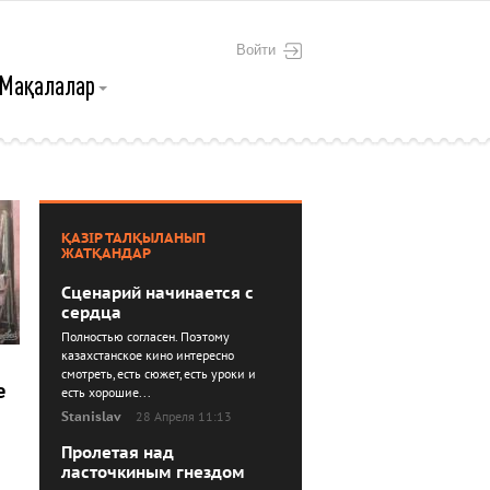
Войти
Мақалалар
ҚАЗІР ТАЛҚЫЛАНЫП
ЖАТҚАНДАР
Сценарий начинается с
сердца
Полностью согласен. Поэтому
казахстанское кино интересно
смотреть, есть сюжет, есть уроки и
е
есть хорошие...
Stanislav
28 Апреля 11:13
Пролетая над
ласточкиным гнездом