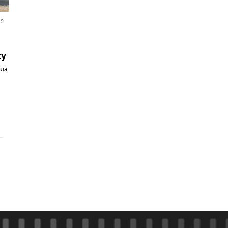
19
су
йда