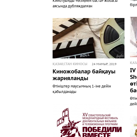
Кинотуынды «Өзіңнен баста» жобасы
бірл
аясында дубляждалған
ҚАЗ
ҚАЗАҚСТАН КИНОСЫ
24 МАМЫР, 2019
IV
Киножобалар байқауы
Sh
жарияланды
өт
Өтініштер маусымның 1-іне дейін
ба
қабылданады
Өті
дей