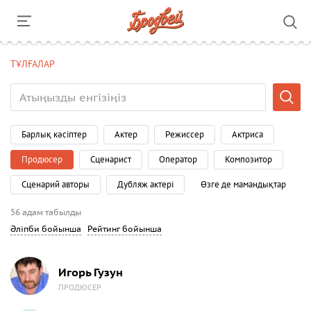
ТҰЛҒАЛАР
Барлық кәсіптер
Актер
Режиссер
Актриса
Продюсер
Сценарист
Оператор
Композитор
Сценарий авторы
Дубляж актері
Өзге де мамандықтар
56 адам табылды
Әліпби бойынша
Рейтинг бойынша
Игорь Гузун
ПРОДЮСЕР