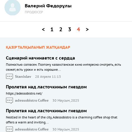
Валерий Федорұлы
ПРОДЮСЕР
<
1
2
3
4
>
ҚАЗІР ТАЛҚЫЛАНЫП ЖАТҚАНДАР
Сценарий начинается с сердца
Полностью согласен. Поэтому казахстанское кино интересно смотреть, есть
сюжет, есть уроки и есть хорошие...
Stanislav
28 Апреля 11:13
Пролетая над ласточкиным гнездом
https://adessobistro.net/
adessobistro Coffee
30 Маусым, 2025
Пролетая над ласточкиным гнездом
Nestled in the heart of the city, Adessobistro is a charming coffee shop that
offers a warm and inviting...
adessobistro Coffee
30 Маусым, 2025