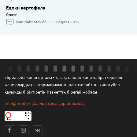
Едоки картофеля
Cупер!
ivan.dalmatov.88
09 Февраля, 2025
«Бродвей» кинопорталы - қазақстандық кино қайраткерлерді
және олардың шығармашылығын насихаттайтын, киносүйер
қауымды біріктіретін Казнеттің бірегей жобасы
info@brod.kz
(барлық сауалдар бойынша)