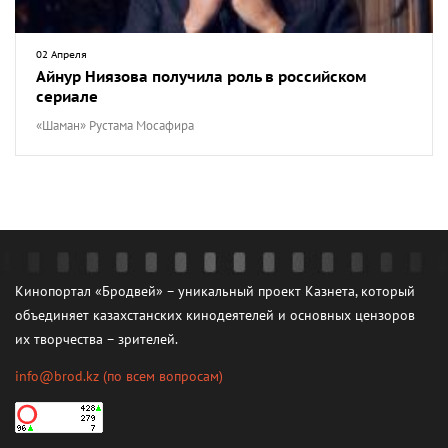
02 Апреля
Айнур Ниязова получила роль в российском
сериале
«Шаман» Рустама Мосафира
Кинопортал «Бродвей» – уникальный проект Казнета, который
объединяет казахстанских кинодеятелей и основных цензоров
их творчества – зрителей.
info@brod.kz
(по всем вопросам)