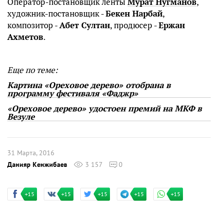
Оператор-постановщик ленты
Мурат Нугманов
,
художник-постановщик -
Бекен Нарбай
,
композитор -
Абет Султан
, продюсер -
Ержан
Ахметов
.
Еще по теме:
Картина «Ореховое дерево» отобрана в
программу фестиваля «Фаджр»
«Ореховое дерево» удостоен премий на МКФ в
Везуле
31 Марта, 2016
Данияр Кенжибаев
3 157
0
+15
+15
+15
+15
+15