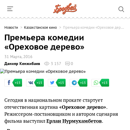
Новости
Казахстанское кино
Премьера комедии «Ореховое дерево»
Премьера комедии
«Ореховое дерево»
31 Марта, 2016
Данияр Кенжибаев
3 157
0
+15
+15
+15
+15
+15
Сегодня в национальном прокате стартует
отечественная картина
«Ореховое дерево»
.
Режиссером-постановщиком и автором сценария
фильма выступил
Ерлан Нурмухамбетов
.