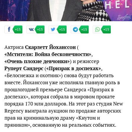
+15
+15
+15
+15
+15
Актриса
Скарлетт Йоханссон
(
«Мстители: Война бесконечности»
,
«Очень плохие девчонки»
) и режиссер
Руперт Сандерс
(
«Призрак в доспехах»
,
«Белоснежка и охотник») снова будут работать
вместе. Йоханссон уже исполняла главную роль в
прошлогодней премьере Сандерса «Призрак в
доспехах», которая собрала в мировом прокате
порядка 170 млн долларов. На этот раз студия New
Regency выиграла аукцион по продаже авторских
прав на криминальную драму «Кнутом и
пряником», основанную на реальных событиях.