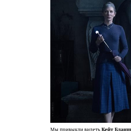
Мы привыкли видеть
Кейт Бланш