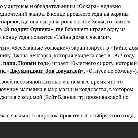
Но у актрисы и обладательницы «Оскара» недавно
дпочтений жанра. В конце прошлого года на экраны
гнарёк»
, где она сыграла роль богини Хелы, готовится
ра
«8 подруг Оушена»
, где Бланшетт играет одну из
к концу года появится «Тайна дома с часами».
ти»
, «Бесславные ублюдки») экранизирует в «Тайне до
игу Джона Беллэрса, которая увидела свет в 1973 году.
, папа, Новый год»
) играет 10-летнего сироту, который
эк
,
«Джуманджи: Зов джунглей»
, «Отпуск по обмену»)
своей необычной жизнью и в нем все время что-то
ючение мальчика в мир магии и колдовства, в котором
ружится с ведьмой (Кейт Бланшетт), проживающей по
а с часами» в широком прокате с 4 октября этого года.