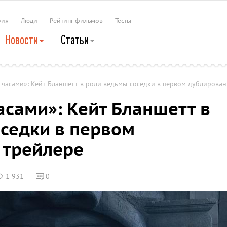
рия
Люди
Рейтинг фильмов
Тесты
Новости
Статьи
с часами»: Кейт Бланшетт в роли ведьмы-соседки в первом дублирова
асами»: Кейт Бланшетт в
седки в первом
 трейлере
1 931
0