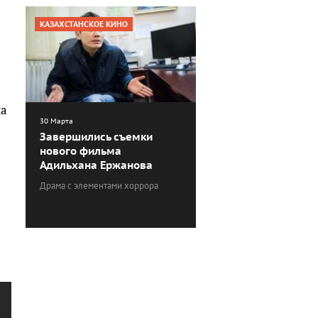
КАЗАХСТАНСКОЕ КИНО
ма
30 Марта
Завершились съемки
нового фильма
.
Адильхана Ержанова
Драма с элементами хоррора