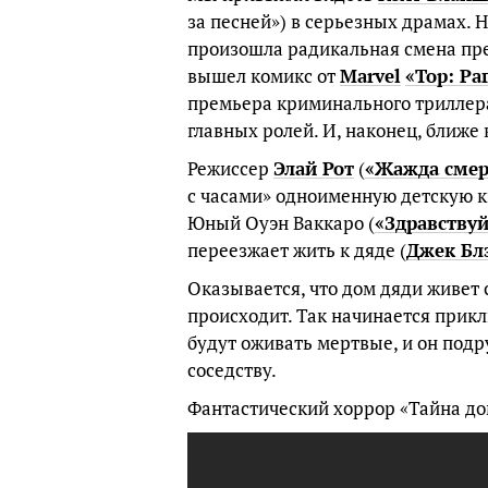
за песней») в серьезных драмах. 
произошла радикальная смена пре
вышел комикс от
Marvel
«Тор: Ра
премьера криминального трилле
главных ролей. И, наконец, ближе 
Режиссер
Элай Рот
(
«Жажда смер
с часами» одноименную детскую кн
Юный Оуэн Ваккаро (
«Здравствуй
переезжает жить к дяде (
Джек Бл
Оказывается, что дом дяди живет 
происходит. Так начинается прикл
будут оживать мертвые, и он под
соседству.
Фантастический хоррор «Тайна дом