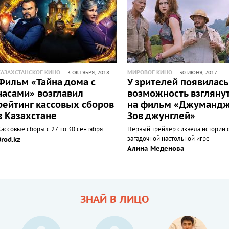
КАЗАХСТАНСКОЕ КИНО
МИРОВОЕ КИНО
3 ОКТЯБРЯ, 2018
30 ИЮНЯ, 2017
Фильм «Тайна дома с
У зрителей появилась
часами» возглавил
возможность взгляну
рейтинг кассовых сборов
на фильм «Джумандж
в Казахстане
Зов джунглей»
Кассовые сборы с 27 по 30 сентября
Первый трейлер сиквела истории 
загадочной настольной игре
Brod.kz
Алина Меденова
ЗНАЙ В ЛИЦО