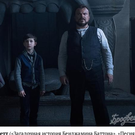
етт
(«Загадочная история Бенджамина Баттона», «Песня