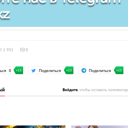
1 931
0
Поделиться
ться
0
Поделиться
+15
+15
+15
ый
Войдите
, чтобы оставить коммента