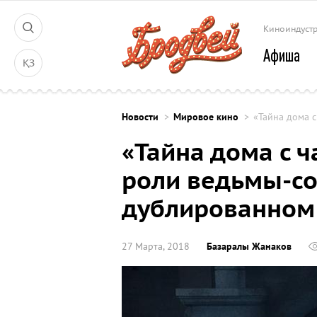
Киноиндуст
Афиша
ҚЗ
Новости
Мировое кино
«Тайна дома 
«Тайна дома с ч
роли ведьмы-со
дублированном
27 Марта, 2018
Базаралы Жанаков