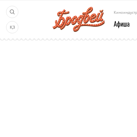
Киноиндуст
Афиша
ҚЗ