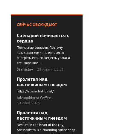
СЕЙЧАС ОБСУЖДАЮТ
Сценарий начинается с
сердца
Полностью согласен. Поэтому
казахстанское кино интересно
смотреть, есть сюжет, есть уроки и
есть хорошие...
Stanislav
28 Апреля 11:13
Пролетая над
ласточкиным гнездом
https://adessobistro.net/
adessobistro Coffee
30 Июня, 2025
Пролетая над
ласточкиным гнездом
Nestled in the heart of the city,
Adessobistro is a charming coffee shop