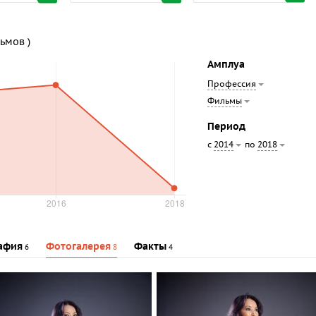
льмов )
Амплуа
Профессия
Фильмы
Период
с
по
2014
2018
афия
Фотогалерея
Факты
6
8
4