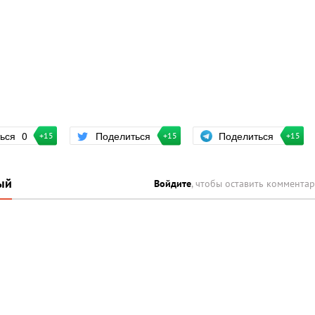
Поделиться
ться
0
Поделиться
+15
+15
+15
ый
Войдите
, чтобы оставить коммента