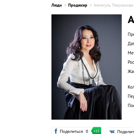
Люди
Продюсер
Алмагуль Тлеуханова
А
Пр
Да
Ме
Рос
Жа
Ко
Пе
По
Поделиться
0
Подели
+15