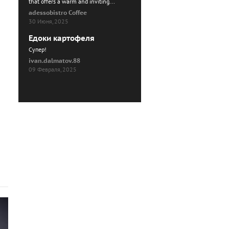
that offers a warm and inviting...
adessobistro Coffee
30 Июня, 2025
Едоки картофеля
Cупер!
ivan.dalmatov.88
09 Февраля, 2025