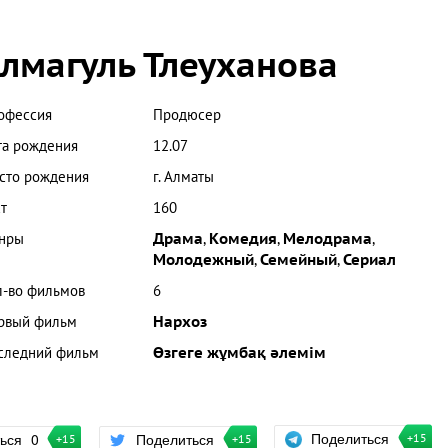
лмагуль Тлеуханова
офессия
Продюсер
та рождения
12.07
сто рождения
г. Алматы
т
160
нры
Драма
,
Комедия
,
Мелодрама
,
Молодежный
,
Семейный
,
Сериал
л-во фильмов
6
рвый фильм
Нархоз
следний фильм
Өзгеге жұмбақ әлемім
Поделиться
ться
0
Поделиться
+15
+15
+15