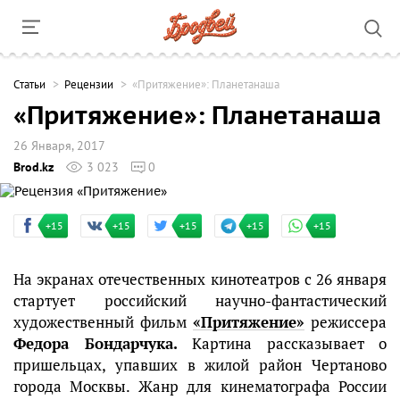
Cтатьи
Рецензии
«Притяжение»: Планетанаша
«Притяжение»: Планетанаша
26 Января, 2017
Brod.kz
3 023
0
+15
+15
+15
+15
+15
На экранах отечественных кинотеатров с 26 января
стартует российский научно-фантастический
художественный фильм
«Притяжение»
режиссера
Федора Бондарчука.
Картина рассказывает о
пришельцах, упавших в жилой район Чертаново
города Москвы. Жанр для кинематографа России