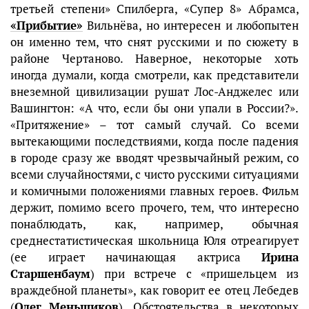
третьей степени» Спилберга, «Супер 8» Абрамса,
«Прибытие»
Вильнёва, но интересен и любопытен
он именно тем, что снят русскими и по сюжету в
районе Чертаново. Наверное, некоторые хоть
иногда думали, когда смотрели, как представители
внеземной цивилизации рушат Лос-Анджелес или
Вашингтон: «А что, если бы они упали в России?».
«Притяжение» – тот самый случай. Со всеми
вытекающими последствиями, когда после падения
в городе сразу же вводят чрезвычайный режим, со
всеми случайностями, с чисто русскими ситуациями
и комичными положениями главных героев. Фильм
держит, помимо всего прочего, тем, что интересно
понаблюдать, как, например, обычная
среднестатистическая школьница Юля отреагирует
(ее играет начинающая актриса
Ирина
Старшенбаум
) при встрече с «пришельцем из
враждебной планеты», как говорит ее отец Лебедев
(
Олег Меньшиков
). Обстоятельства в некоторых