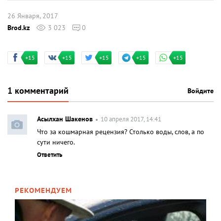
26 Января, 2017
Brod.kz
3 023
0
+15
+15
+15
+15
+15
1 комментарий
Войдите
Асылхан Шакенов
10 апреля 2017, 14:41
Что за кошмарная рецензия? Столько воды, слов, а по
сути ничего.
Ответить
РЕКОМЕНДУЕМ