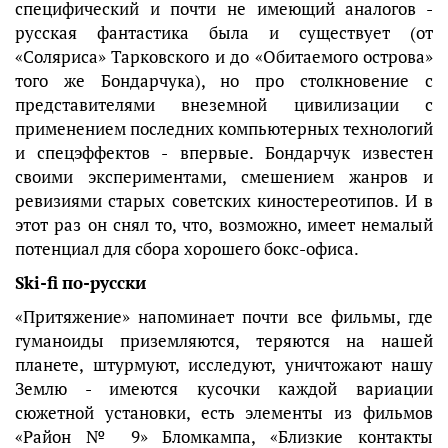
специфический и почти не имеющий аналогов -
русская фантастика была и существует (от
«Соляриса» Тарковского и до «Обитаемого острова»
того же Бондарчука), но про столкновение с
представителями внеземной цивилизации с
применением последних компьютерных технологий
и спецэффектов - впервые. Бондарчук известен
своими экспериментами, смешением жанров и
ревизиями старых советских киностереотипов. И в
этот раз он снял то, что, возможно, имеет немалый
потенциал для сбора хорошего бокс-офиса.
Ski
-
fi
по-русски
«Притяжение» напоминает почти все фильмы, где
гуманоиды приземляются, теряются на нашей
планете, штурмуют, исследуют, уничтожают нашу
Землю - имеются кусочки каждой вариации
сюжетной установки, есть элементы из фильмов
«Район № 9» Бломкампа, «Близкие контакты