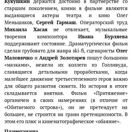
Кукушкин
держатся достойно в партнерстве со
старшим поколением, коими в фильме являются
выдающиеся актеры театра и кино Олег
Меньшиков,
Сергей Гармаш
. Операторский труд
Михаила Хасая
не отвлекает, музыкальные
творения композитора
Ивана Бурляева
поддерживают состояние. Драматургически фильм
сделан грубовато для жанра ski-fi, сценаристы
Олег
Маловичко
и
Андрей Золотарев
пишут большими
«мазками», нежели их коллеги из Голливуда,
славящиеся детальными проработками, когда
малейшее движение третьестепенного героя важно
для общего развития сюжета. Но история в итоге
складывается внятная. Фильм «Притяжение»
органичен в своих намерениях (в отличие от
«Обитаемого острова»), он не претендует на
большее, не строится на грани претенциозности. В
этом его плюс и кинематографическое «обаяние».
Планетанаша