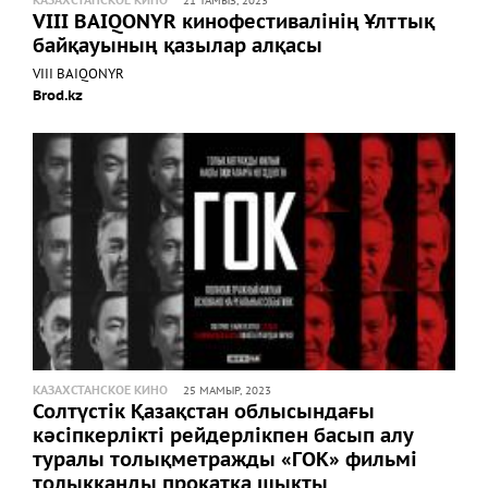
КАЗАХСТАНСКОЕ КИНО
21 ТАМЫЗ, 2023
VIII BAIQONYR кинофестивалінің Ұлттық
байқауының қазылар алқасы
VIII BAIQONYR
Brod.kz
КАЗАХСТАНСКОЕ КИНО
25 МАМЫР, 2023
Солтүстік Қазақстан облысындағы
кәсіпкерлікті рейдерлікпен басып алу
туралы толықметражды «ГОК» фильмі
толыққанды прокатқа шықты