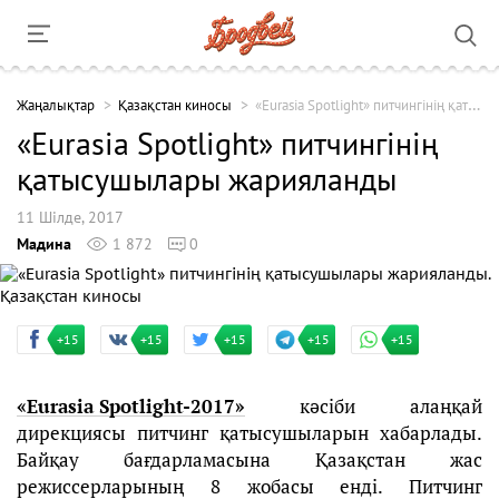
Жаңалықтар
Қазақстан киносы
«Eurasia Spotlight» питчингінің қатысушылары жарияланды
«Eurasia Spotlight» питчингінің
қатысушылары жарияланды
11 Шілде, 2017
Мадина
1 872
0
+15
+15
+15
+15
+15
«Eurasia Spotlight-2017»
кәсіби алаңқай
дирекциясы питчинг қатысушыларын хабарлады.
Байқау бағдарламасына Қазақстан жас
режиссерларының 8 жобасы енді. Питчинг