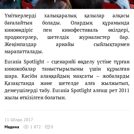
Үміткерлерді халықаралық қазылар алқасы
бағалайтын болады. Олардың құрамында
киноөндіріс пен кинофестиваль өкілдері,
продюсерлер, шетелдік журналистер бар.
Жеңімпаздар арнайы сыйлықтармен
марапатталады.
Eurasia Spotlight – сценарийі өңделу үстіне тұрған
киножобалар таныстырылымы үшін құрылған
шара. Кәсіби алаңқайдың мақсаты – жобаларды
Қазақстанда және шетелде алға жылжытып,
демеушілерді табу. Eurasia Spotlight алғаш рет 2011
жылы өткізілген болатын.
11 Шілде, 2017
Мадина
1 872
0