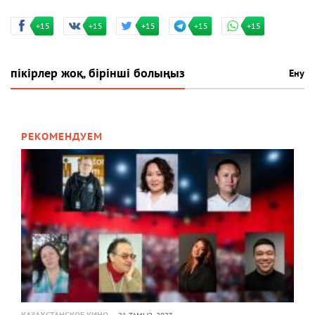
+15
+15
+15
+15
+15
пікірлер жоқ, бірінші болыңыз
Ену
РЕКОМЕНДУЕМ