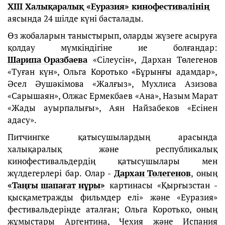
XIII Халықаралық «Еуразия» кинофестивалінің
аясында 24 шілде күні басталады.
Өз жобаларын таныстырып, оларды жүзеге асыруға
қолдау мүмкіндігіне ие болғандар:
Шарипа Оразбаева
«Сілеусін», Дархан Төлегенов
«Туған күн», Ольга Коротько «Бұрынғы адамдар»,
Әсел Әушәкімова «Жалғыз», Мухлиса Азизова
«Сарышаян», Олжас Ермекбаев «Ана», Назым Марат
«Жады ауырпалығы», Аян Найзабеков «Есінен
адасу».
Питчингке қатысушылардың арасында
халықаралық және республикалық
кинофестивальдердің қатысушылары мен
жүлдегерлері бар. Олар -
Дархан Төлегенов
, оның
«Таңғы шапағат нұры»
картинасы «Қырғызстан -
қысқаметражды фильмдер елі» және «Еуразия»
фестивальдерінде аталған; Ольга Коротько, оның
жұмыстары Аргентина, Чехия және Испания