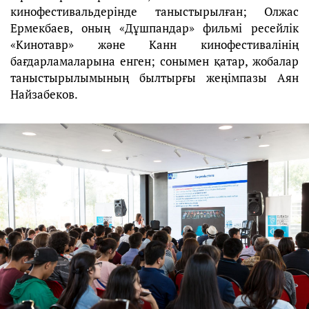
кинофестивальдерінде таныстырылған; Олжас
Ермекбаев, оның «Дұшпандар» фильмі ресейлік
«Кинотавр» және Канн кинофестивалінің
бағдарламаларына енген; сонымен қатар, жобалар
таныстырылымының былтырғы жеңімпазы Аян
Найзабеков.