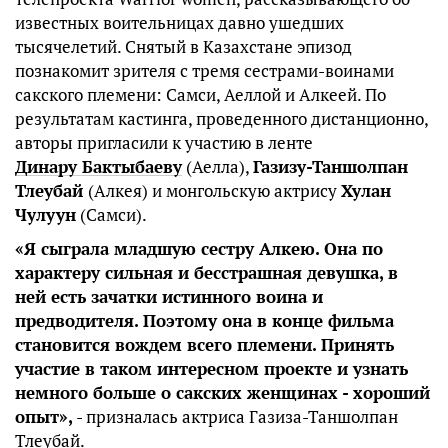
известных воительницах давно ушедших
тысячелетий. Снятый в Казахстане эпизод
познакомит зрителя с тремя сестрами-воинами
сакского племени: Самси, Аеллой и Алкеей. По
результатам кастинга, проведенного дистанционно,
авторы пригласили к участию в ленте
Динару Бактыбаеву
(Аелла),
Газизу-Таншолпан
Тлеубай
(Алкея) и монгольскую актрису
Хулан
Чулуун
(Самси).
«Я сыграла младшую сестру Алкею. Она по
характеру сильная и бесстрашная девушка, в
ней есть зачатки истинного воина и
предводителя. Поэтому она в конце фильма
становится вождем всего племени. Принять
участие в таком интересном проекте и узнать
немного больше о сакских женщинах - хороший
опыт»,
- призналась актриса Газиза-Таншолпан
Тлеубай.