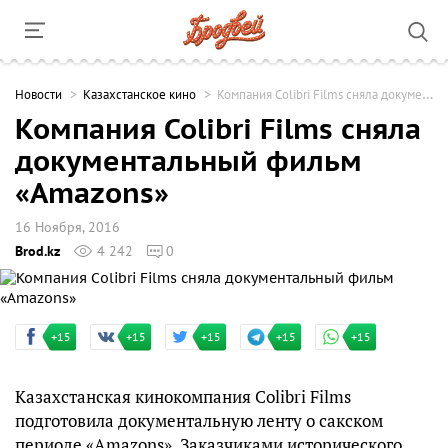
Новости
Казахстанское кино
Компания Colibri Films сняла документальный фильм «Amazons»
Компания Colibri Films сняла
документальный фильм
«Amazons»
16 Ноября, 2016
Brod.kz
4 242
0
+15
+15
+15
+15
+15
Казахстанская кинокомпания Colibri Films
подготовила документальную ленту о сакском
периоде «Amazons». Заказчиками исторического