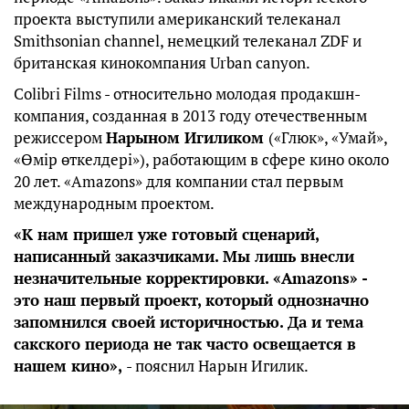
проекта выступили американский телеканал
Smithsonian channel, немецкий телеканал ZDF и
британская кинокомпания Urban canyon.
Colibri Films - относительно молодая продакшн-
компания, созданная в 2013 году отечественным
режиссером
Нарыном Игиликом
(«Глюк», «Умай»,
«Өмір өткелдері»), работающим в сфере кино около
20 лет. «Amazons» для компании стал первым
международным проектом.
«К нам пришел уже готовый сценарий,
написанный заказчиками. Мы лишь внесли
незначительные корректировки. «А
mazons
» -
это наш первый проект, который однозначно
запомнился своей историчностью. Да и тема
сакского периода не так часто освещается в
нашем кино»,
- пояснил Нарын Игилик.