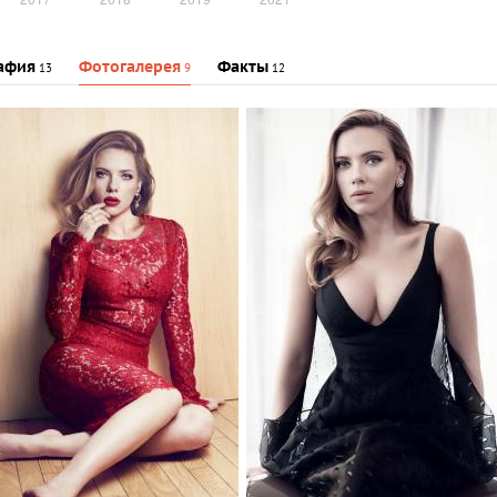
афия
Фотогалерея
Факты
13
9
12