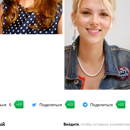
Поделиться
ться
0
Поделиться
+15
+15
+15
ый
Войдите
, чтобы оставить коммента