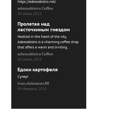
https://adessobistro.net/
adessobistro Coffee
30 Июня, 2025
Пролетая над
ласточкиным гнездом
Nestled in the heart of the city,
Adessobistro is a charming coffee shop
that offers a warm and inviting...
adessobistro Coffee
30 Июня, 2025
Едоки картофеля
Cупер!
ivan.dalmatov.88
09 Февраля, 2025