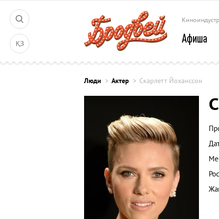
Киноиндуст
Афиша
ҚЗ
Люди
Актер
Скарлетт Йоханссон
С
Пр
Да
Ме
Рос
Жа