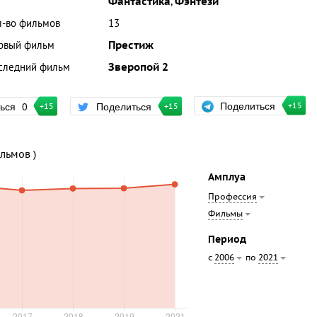
Фантастика
,
Фэнтези
л-во фильмов
13
рвый фильм
Престиж
следний фильм
Зверопой 2
Поделиться
ться
0
Поделиться
+15
+15
+15
ильмов )
Амплуа
Профессия
Фильмы
Период
с
по
2006
2021