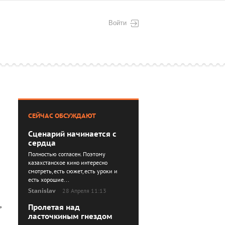
Войти
СЕЙЧАС ОБСУЖДАЮТ
Сценарий начинается с
сердца
Полностью согласен. Поэтому
казахстанское кино интересно
смотреть, есть сюжет, есть уроки и
есть хорошие...
Stanislav
28 Апреля 11:13
,
Пролетая над
ласточкиным гнездом