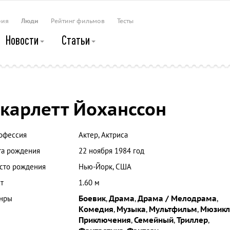
рия
Люди
Рейтинг фильмов
Тесты
Новости
Статьи
карлетт Йоханссон
офессия
Актер, Актриса
та рождения
22 ноября 1984 год
сто рождения
Нью-Йорк, США
т
1.60 м
нры
Боевик
,
Драма
,
Драма / Мелодрама
,
Комедия
,
Музыка
,
Мультфильм
,
Мюзикл
Приключения
,
Семейный
,
Триллер
,