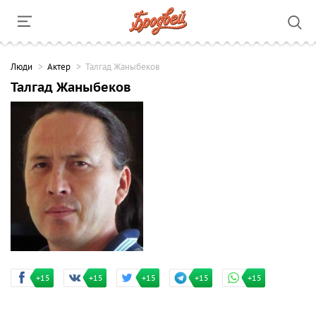
Люди
Актер
Талгад Жаныбеков
Талгад Жаныбеков
+15
+15
+15
+15
+15