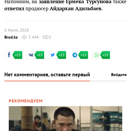
Напомним, на
заявление
Ермека Турсунова
также
ответил
продюсер
Айдархан Адильбаев
.
6 Июля, 2020
Brod.kz
3 444
0
+15
+15
+15
+15
+15
Нет комментариев, оставьте первый
Войдите
РЕКОМЕНДУЕМ