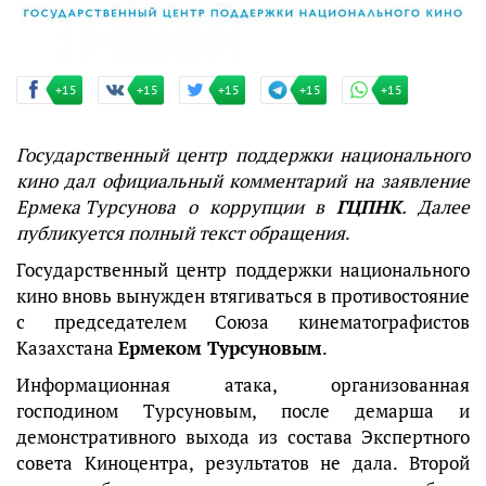
+15
+15
+15
+15
+15
Государственный центр поддержки национального
кино дал официальный комментарий на заявление
Ермека Турсунова
о коррупции в
ГЦПНК
. Далее
публикуется полный текст обращения
.
Государственный центр поддержки национального
кино вновь вынужден втягиваться в противостояние
с председателем Союза кинематографистов
Казахстана
Ермеком Турсуновым
.
Информационная атака, организованная
господином Турсуновым, после демарша и
демонстративного выхода из состава Экспертного
совета Киноцентра, результатов не дала. Второй