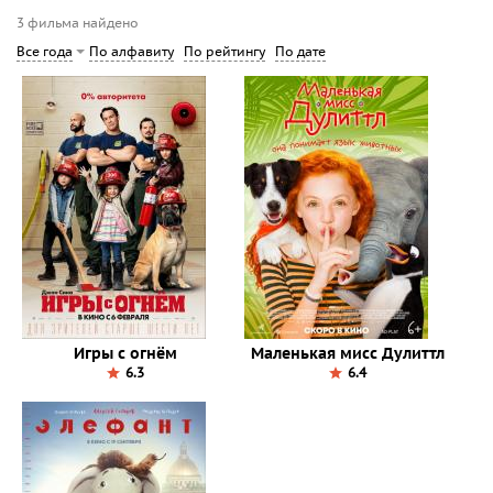
3 фильма найдено
По алфавиту
По рейтингу
По дате
Все года
Игры с огнём
Маленькая мисс Дулиттл
6.3
6.4