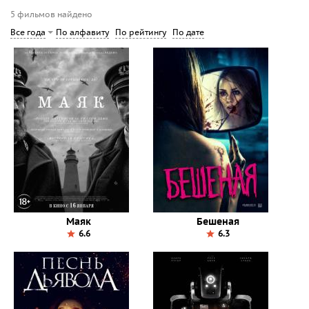
5 фильмов найдено
По алфавиту
По рейтингу
По дате
Все года
Маяк
Бешеная
6.6
6.3