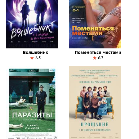
Волшебник
Поменяться местами
6.5
6.3