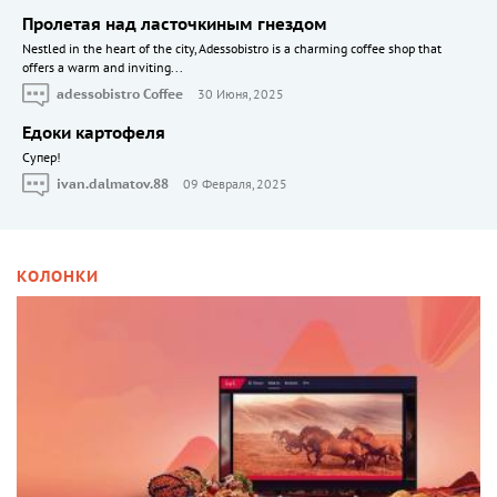
Пролетая над ласточкиным гнездом
Nestled in the heart of the city, Adessobistro is a charming coffee shop that
offers a warm and inviting...
adessobistro Coffee
30 Июня, 2025
Едоки картофеля
Cупер!
ivan.dalmatov.88
09 Февраля, 2025
КОЛОНКИ