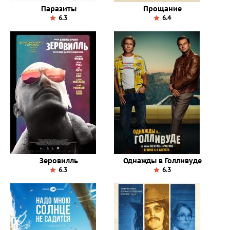
Паразиты
Прощание
6.3
6.4
Зеровилль
Однажды в Голливуде
6.3
6.3