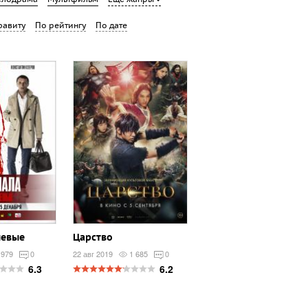
фавиту
По рейтингу
По дате
левые
Царство
 979
0
22 авг 2019
1 685
0
6.3
6.2