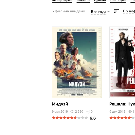
3 фильма найдено
По ал
Все года
Мидуэй
Решала: Ну
9 окn 2019
2 330
0
5 дек 2019
1
6.6