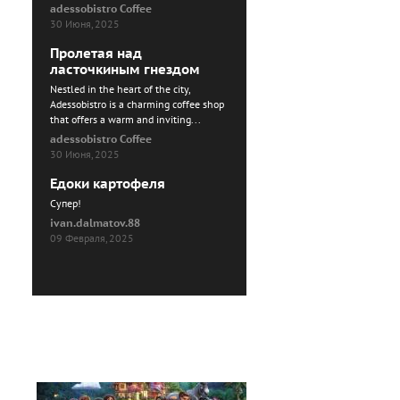
adessobistro Coffee
30 Июня, 2025
Пролетая над
ласточкиным гнездом
Nestled in the heart of the city,
Adessobistro is a charming coffee shop
that offers a warm and inviting...
adessobistro Coffee
30 Июня, 2025
Едоки картофеля
Cупер!
ivan.dalmatov.88
09 Февраля, 2025