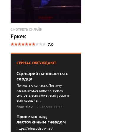
СМОТРЕТЬ ОНЛАЙН
Еркек
7.0
СЕЙЧАС ОБСУЖДАЮТ
Сценарий начинается с
сердца
Полностью согласен. Поэтому
казахстанское кино интересно
смотреть, есть сюжет, есть уроки и
есть хорошие...
Stanislav
28 Апреля 11:13
Пролетая над
ласточкиным гнездом
https://adessobistro.net/