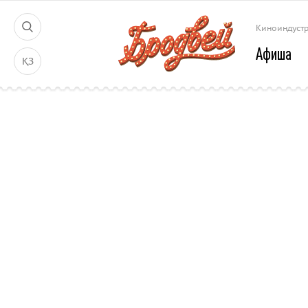
Киноиндуст
Афиша
ҚЗ