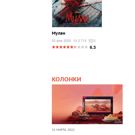
Мулан
20 фев 2020
2 713
0
6.3
КОЛОНКИ
31 МАРТА, 2022