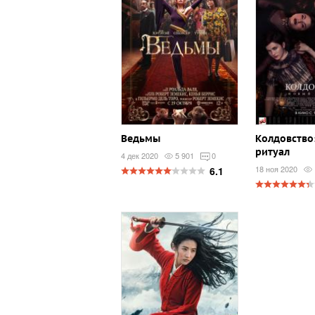
Ведьмы
Колдовство
ритуал
4 дек 2020
5 901
0
18 ноя 2020
6.1