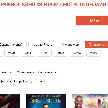
ТРАЖНОЕ КИНО ФЕНТАЗИ СМОТРЕТЬ ОНЛАЙН
Найти
Документальный
Короткий метр
Мультфильм
Полный метр
2020
2021
2022
2023
2024
2025
елодрама
Мультфильм
Ещё жанры
лфавиту
По рейтингу
По дате