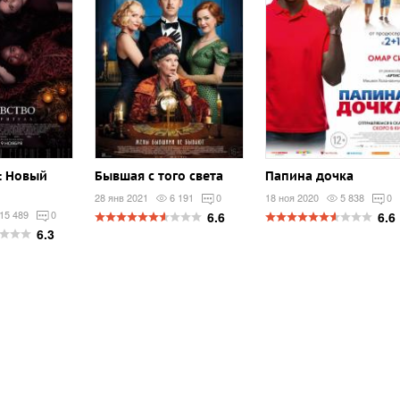
: Новый
Бывшая с того света
Папина дочка
28 янв 2021
6 191
0
18 ноя 2020
5 838
0
15 489
0
6.6
6.6
6.3