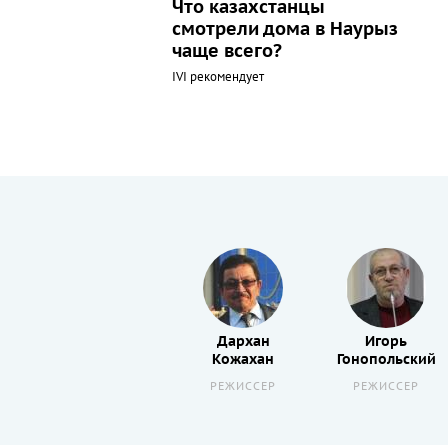
Что казахстанцы
смотрели дома в Наурыз
чаще всего?
IVI рекомендует
Еркин
Дархан
Игорь
Ракишев
Кожахан
Гонопольский
РЕЖИССЕР
РЕЖИССЕР
РЕЖИССЕР