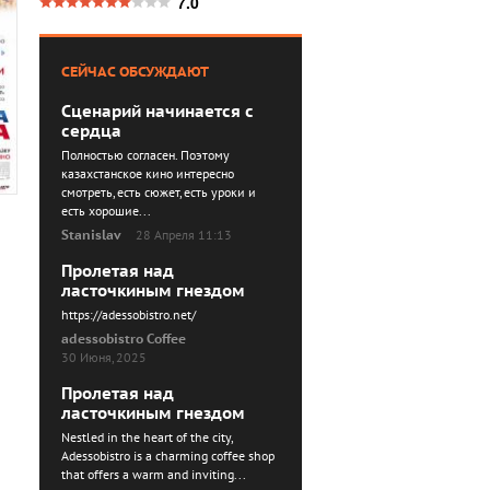
7.0
СЕЙЧАС ОБСУЖДАЮТ
Сценарий начинается с
сердца
Полностью согласен. Поэтому
казахстанское кино интересно
смотреть, есть сюжет, есть уроки и
есть хорошие...
Stanislav
28 Апреля 11:13
Пролетая над
ласточкиным гнездом
https://adessobistro.net/
adessobistro Coffee
30 Июня, 2025
Пролетая над
ласточкиным гнездом
Nestled in the heart of the city,
Adessobistro is a charming coffee shop
that offers a warm and inviting...