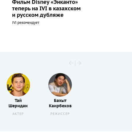
Фильм Disney «Энканто»
теперь на IVI в казахском
и русском дубляже
IVI рекомендует
Тай
Бахыт
Еркин
Шеридан
Каирбеков
Ракишев
АКТЕР
РЕЖИССЕР
РЕЖИССЕР