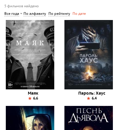
5 фильмов найдено
По алфавиту
По рейтингу
Все года
По дате
Маяк
Пароль: Хаус
6.6
6.4