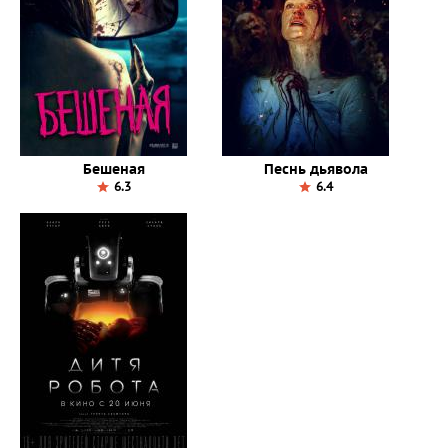
Бешеная
Песнь дьявола
6.3
6.4