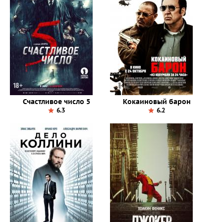
Счастливое число 5
Кокаиновый барон
6.3
6.2