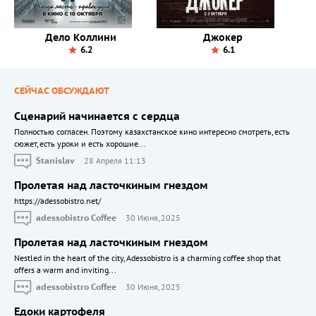
Дело Коллини
Джокер
6.2
6.1
СЕЙЧАС ОБСУЖДАЮТ
Сценарий начинается с сердца
Полностью согласен. Поэтому казахстанское кино интересно смотреть, есть
сюжет, есть уроки и есть хорошие...
Stanislav
28 Апреля 11:13
Пролетая над ласточкиным гнездом
https://adessobistro.net/
adessobistro Coffee
30 Июня, 2025
Пролетая над ласточкиным гнездом
Nestled in the heart of the city, Adessobistro is a charming coffee shop that
offers a warm and inviting...
adessobistro Coffee
30 Июня, 2025
Едоки картофеля