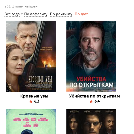
251 фильм найден
По алфавиту
По рейтингу
Все года
По дате
Кровные узы
Убийства по открыткам
6.3
6.4