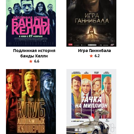
Подлинная история
Игра Ганнибала
банды Келли
6.2
6.6