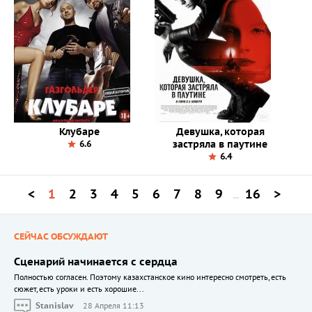
Клубаре
Девушка, которая
застряла в паутине
6.6
6.4
<
1
2
3
4
5
6
7
8
9
16
>
...
СЕЙЧАС ОБСУЖДАЮТ
Сценарий начинается с сердца
Полностью согласен. Поэтому казахстанское кино интересно смотреть, есть
сюжет, есть уроки и есть хорошие...
Stanislav
28 Апреля 11:13