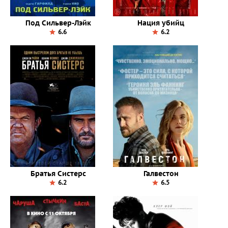
Под Сильвер-Лэйк
Нация убийц
6.6
6.2
Братья Систерс
Галвестон
6.2
6.5