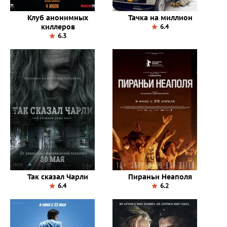
Клуб анонимных
Тачка на миллион
киллеров
6.4
6.3
Так сказал Чарли
Пираньи Неаполя
6.4
6.2