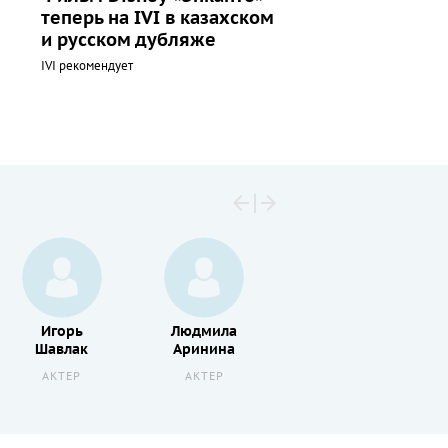
теперь на IVI в казахском
и русском дубляже
IVI рекомендует
Игорь
Людмила
Виктор
Шавлак
Аринина
Сергачев
АКТЕР
АКТЕР
АКТЕР