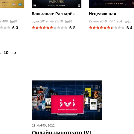
Вальгалла: Рагнарёк
Исцеляющая
2 409
0
5 дек 2019
2 810
0
22 ноя 2019
1 954
0
6.3
6.2
6.4
..
10
>
25 МАРТА, 2022
Онлайн-кинотеатр IVI