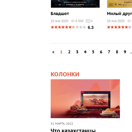
Бладшот
Милый друг
23 янв 2020
6 500
0
23 янв 2020
6.3
<
1
2
3
4
5
6
7
8
9
.
КОЛОНКИ
31 МАРТА, 2022
Что казахстанцы