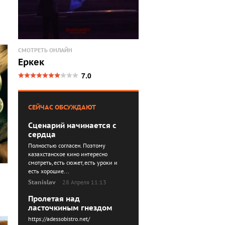
СМОТРЕТЬ ОНЛАЙН
Еркек
7.0
СЕЙЧАС ОБСУЖДАЮТ
Сценарий начинается с
сердца
Полностью согласен. Поэтому
казахстанское кино интересно
смотреть, есть сюжет, есть уроки и
есть хорошие...
Stanislav
28 Апреля 11:13
Пролетая над
ласточкиным гнездом
https://adessobistro.net/