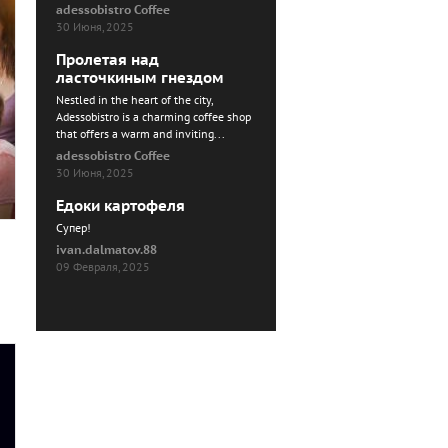
adessobistro Coffee
30 Июня, 2025
Пролетая над
ласточкиным гнездом
Nestled in the heart of the city,
Adessobistro is a charming coffee shop
that offers a warm and inviting...
adessobistro Coffee
30 Июня, 2025
Едоки картофеля
Cупер!
ivan.dalmatov.88
09 Февраля, 2025