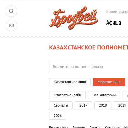
Киноиндуст
Афиша
ҚЗ
КАЗАХСТАНСКОЕ ПОЛНОМЕ
Казахстанское кино
Мировое кино
Смотреть онлайн
Все категории
Сериалы
2017
2018
2019
2026
Биография
Боевик
Драма
Комедия
М