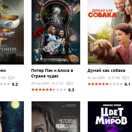
ени
Питер Пэн и Алиса в
Думай как собака
Стране чудес
 129
0
30 окn 2020
5 754
0
25 ноя 2020
2 121
0
6.2
6.1
6.3