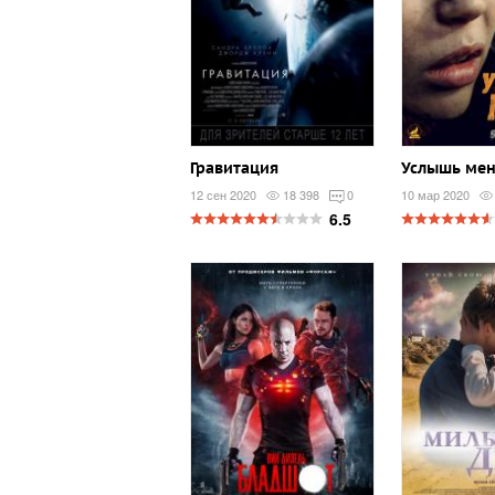
Гравитация
Услышь ме
12 сен 2020
18 398
0
10 мар 2020
6.5