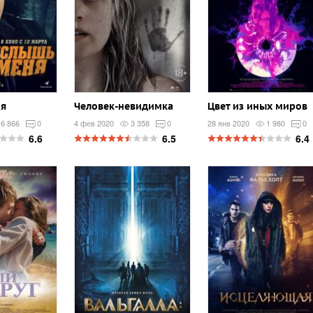
ня
Человек-невидимка
Цвет из иных миров
6 866
0
4 фев 2020
3 358
0
28 янв 2020
1 980
0
6.6
6.5
6.4