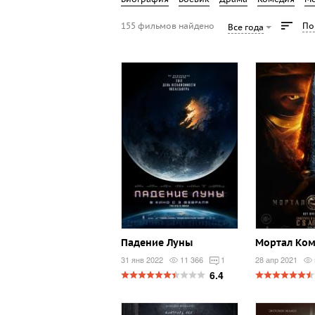
155 фильмов найдено
По
Все года
Падение Луны
Мортал Ком
31 янв 2022
11 366
1
28 апр 2021
6.4