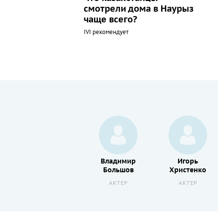
смотрели дома в Наурыз
чаще всего?
IVI рекомендует
Виктор
Владимир
Игорь
Сергачев
Большов
Христенко
АКТЕР
АКТЕР
АКТЕР