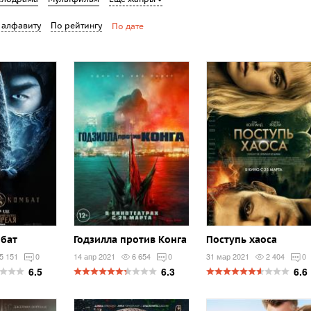
 алфавиту
По рейтингу
По дате
бат
Годзилла против Конга
Поступь хаоса
5 151
0
14 апр 2021
6 654
0
31 мар 2021
2 404
0
6.5
6.3
6.6