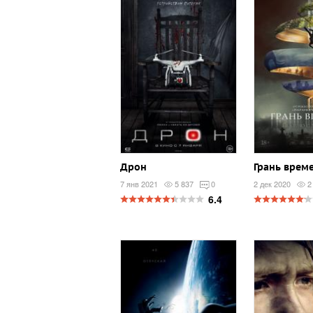
Дрон
Грань врем
7 янв 2021
5 837
0
2 дек 2020
2
6.4