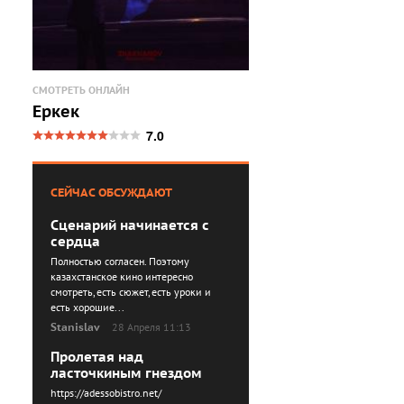
СМОТРЕТЬ ОНЛАЙН
Еркек
7.0
СЕЙЧАС ОБСУЖДАЮТ
Сценарий начинается с
сердца
Полностью согласен. Поэтому
казахстанское кино интересно
смотреть, есть сюжет, есть уроки и
есть хорошие...
Stanislav
28 Апреля 11:13
Пролетая над
ласточкиным гнездом
https://adessobistro.net/