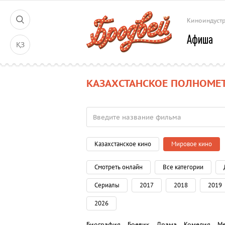
Киноиндуст
Афиша
ҚЗ
КАЗАХСТАНСКОЕ ПОЛНОМЕ
Казахстанское кино
Мировое кино
Смотреть онлайн
Все категории
Сериалы
2017
2018
2019
2026
Биография
Боевик
Драма
Комедия
М