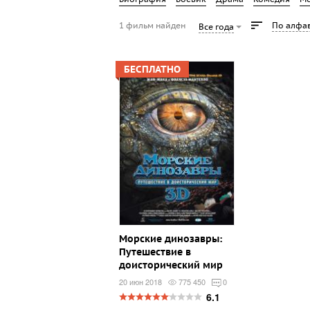
1 фильм найден
По алфа
Все года
БЕСПЛАТНО
Морские динозавры:
Путешествие в
доисторический мир
20 июн 2018
775 450
0
6.1