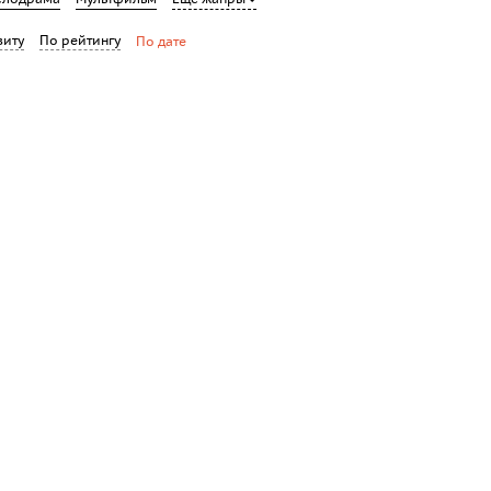
виту
По рейтингу
По дате