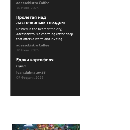
adessobistro Coffee
30 Июня, 2025
Пролетая над
ласточкиным гнездом
Nestled in the heart of the city,
Adessobistro is a charming coffee shop
that offers a warm and inviting...
adessobistro Coffee
30 Июня, 2025
Едоки картофеля
Cупер!
ivan.dalmatov.88
09 Февраля, 2025