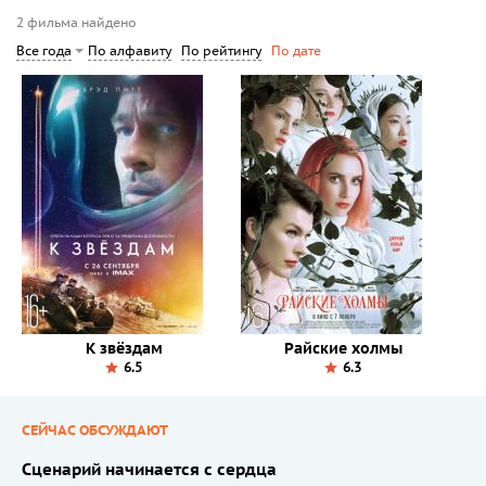
2 фильма найдено
По алфавиту
По рейтингу
Все года
По дате
К звёздам
Райские холмы
6.5
6.3
СЕЙЧАС ОБСУЖДАЮТ
Сценарий начинается с сердца